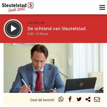
LUISTER LIVE:
De ochtend van Sleutelstad
6.00 - 12.00 uur
STRAKS:
De middag van Sleutelstad
12.00 - 18.00 uur
uur 1 van 0
Vorig uur
Volgend uur
Inklappen
Deel dit bericht!