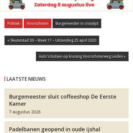
Politiek
Voorschoten
Burgemeester in crisistijd
« Sleutelstad 30 – Week 17 – Uitzending 25 april 2020
Auto's botsen op kruising Voorschoterweg Leiden »
LAATSTE NIEUWS
Burgemeester sluit coffeeshop De Eerste
Kamer
7 augustus 2026
Padelbanen geopend in oude ijshal