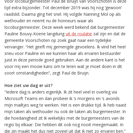
Voor locoburgemeester Paul de Bruijn van Voorschoten is deze
tijd extra bijzonder. Tot december 2019 was hij nog ‘gewoon’
raadslid. Daarna ging het snel. Hij volgde Nanning Mol op als
wethouder en neemt nu de honneurs waar als
locoburgemeester. Deze week werd bekend dat burgemeester
Pauline Bouvy-Koene langdurig
uit de roulatie
zal zijn en dat de
gemeente Voorschoten op zoek gaat naar een tijdelijke
vervanger. “Het geeft mij gemengde gevoelens. Ik vind het heel
sneu voor Pauline en we kunnen haar als ervaren bestuurder
juist in deze periode goed gebruiken. Aan de andere kant is het
voor mij een mooie kans om te leren wat je moet doen in dit
soort omstandigheden”, zegt Paul de Bruijn.
Hoe ziet uw dag er uit?
“Iedere dag is anders eigenlijk. Ik zit heel veel in overleg via
Microsoft Teams en dan probeer ik ’s morgens en ’s avonds
mijn mailtjes weg te werken. Het is een drukke tijd. Ik heb naast
mijn taken als wethouder nu ook de taken als burgemeester. In
die hoedanigheid zit ik wekelijks met de burgemeesters van de
regio bij elkaar. Die hebben dit ook nog nooit meegemaakt. In
die zin maakt het dus niet zoveel uit dat ik niet zo ervaren ben.”