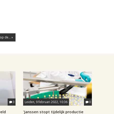
op de... »
3
Leiden, 9 februari 2022, 10:36
0
eld
'Janssen stopt tijdelijk productie