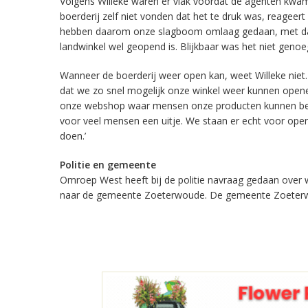
Volgens Willeke waren er vlak voordat de agenten kwam
boerderij zelf niet vonden dat het te druk was, reageert
hebben daarom onze slagboom omlaag gedaan, met daar
landwinkel wel geopend is. Blijkbaar was het niet genoeg
Wanneer de boerderij weer open kan, weet Willeke nie
dat we zo snel mogelijk onze winkel weer kunnen opene
onze webshop waar mensen onze producten kunnen best
voor veel mensen een uitje. We staan er echt voor op
doen.’
Politie en gemeente
Omroep West heeft bij de politie navraag gedaan over w
naar de gemeente Zoeterwoude. De gemeente Zoeterw