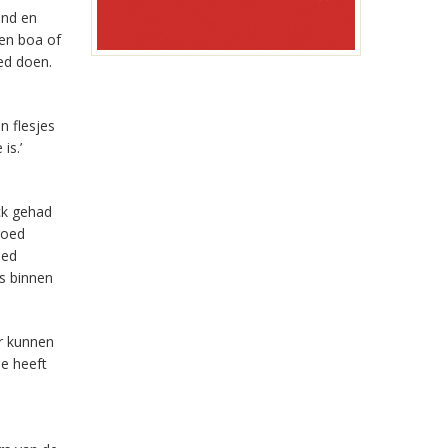
end en
 en boa of
ed doen.
n flesjes
is.’
ck gehad
goed
oed
s binnen
r kunnen
ie heeft