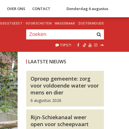
S
OVER ONS
CONTACT
Donderdag 6 augustus
OEGSTGEEST
·
VOORSCHOTEN
·
WASSENAAR
·
ZOETERWOUDE
TIPS?!
·
Je luistert nu naar
uur 1 van 0
LAATSTE NIEUWS
«
Vorig uur
Volgend uur
»
Oproep gemeente: zorg
voor voldoende water voor
mens en dier
6 augustus 2026
Rijn-Schiekanaal weer
open voor scheepvaart