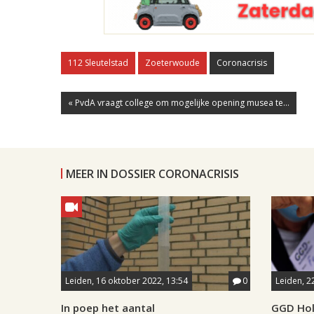
112 Sleutelstad
Zoeterwoude
Coronacrisis
« PvdA vraagt college om mogelijke opening musea te...
MEER IN DOSSIER CORONACRISIS
Leiden, 16 oktober 2022, 13:54
0
Leiden, 2
In poep het aantal
GGD Hol