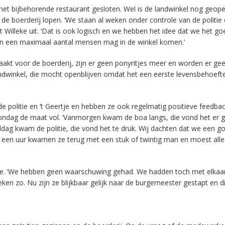
n het bijbehorende restaurant gesloten. Wel is de landwinkel nog geop
de boerderij lopen. ‘We staan al weken onder controle van de politie
Willeke uit. ‘Dat is ook logisch en we hebben het idee dat we het go
 een maximaal aantal mensen mag in de winkel komen.’
t voor de boerderij, zijn er geen ponyritjes meer en worden er gee
ndwinkel, die mocht openblijven omdat het een eerste levensbehoefte 
de politie en ’t Geertje en hebben ze ook regelmatig positieve feedba
ondag de maat vol. ‘Vanmorgen kwam de boa langs, die vond het er 
middag kwam de politie, die vond het te druk. Wij dachten dat we een g
een uur kwamen ze terug met een stuk of twintig man en moest alle
leke. ‘We hebben geen waarschuwing gehad. We hadden toch met elkaa
en zo. Nu zijn ze blijkbaar gelijk naar de burgemeester gestapt en d