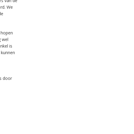
rs van de
erd. We
de
n hopen
g wel
kel is
e kunnen
s door