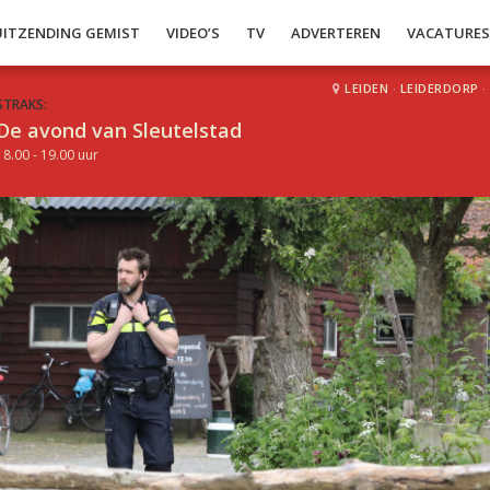
UITZENDING GEMIST
VIDEO’S
TV
ADVERTEREN
VACATURE
LEIDEN
·
LEIDERDORP
·
STRAKS:
De avond van Sleutelstad
18.00 - 19.00 uur