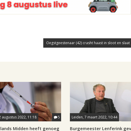
Oegstgeestenaar (42) crasht haast in sloot en slaat 
2 augustus 2022, 11:18
5
Leiden, 7 maart 2022, 10:44
lands Midden heeft genoeg
Burgemeester Lenferink gev