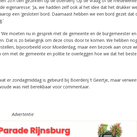
en zo’n tien gezinnen op de boerderij. Op de vraag of de medewerke
 de eigenaresse: ‘Ja, we hadden zelf ook al het idee dat het drukker w
op een ‘gesloten’ bord. Daarnaast hebben we een bord gezet dat 
.’
t. ‘We moeten nu in gesprek met de gemeente en de burgemeester e
n. Dat is zo belangrijk om deze crisis door te komen. We hebben no
ellen, bijvoorbeeld voor Moederdag, maar een bezoek aan onze win
en om met de gemeente en politie te overleggen hoe we dat het best
at er zondagmiddag is gebeurd bij Boerderij ’t Geertje, maar verwee
oude was niet bereikbaar voor commentaar.
Advertentie