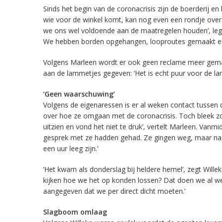
Sinds het begin van de coronacrisis zijn de boerderij e
wie voor de winkel komt, kan nog even een rondje over 
we ons wel voldoende aan de maatregelen houden’, legt 
We hebben borden opgehangen, looproutes gemaakt en
Volgens Marleen wordt er ook geen reclame meer gemaak
aan de lammetjes gegeven: ‘Het is echt puur voor de la
‘Geen waarschuwing’
Volgens de eigenaressen is er al weken contact tussen 
over hoe ze omgaan met de coronacrisis. Toch bleek z
uitzien en vond het niet te druk’, vertelt Marleen. Van
gesprek met ze hadden gehad. Ze gingen weg, maar na 
een uur leeg zijn.’
‘Het kwam als donderslag bij heldere hemel’, zegt Wil
kijken hoe we het op konden lossen? Dat doen we al wek
aangegeven dat we per direct dicht moeten.’
Slagboom omlaag