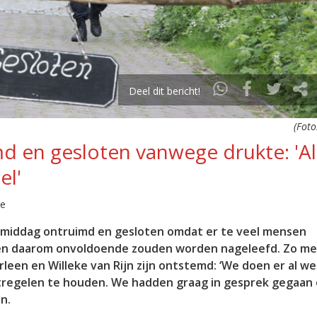
Deel dit bericht!
(Foto
md en gesloten vanwege drukte: 'Al
el'
ie
agmiddag ontruimd en gesloten omdat er te veel mensen
en daarom onvoldoende zouden worden nageleefd. Zo me
rleen en Willeke van Rijn zijn ontstemd: ‘We doen er al w
atregelen te houden. We hadden graag in gesprek gegaan
n.