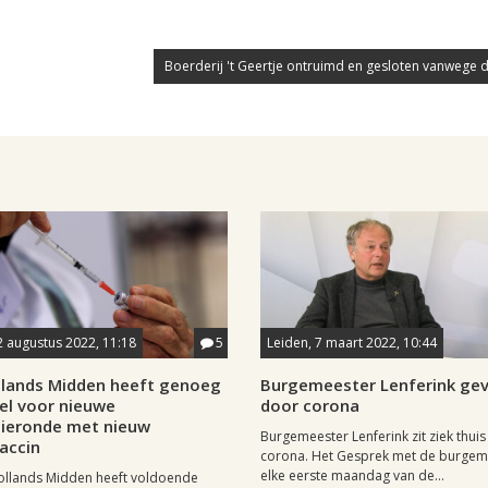
Boerderij 't Geertje ontruimd en gesloten vanwege dr
2 augustus 2022, 11:18
5
Leiden, 7 maart 2022, 10:44
lands Midden heeft genoeg
Burgemeester Lenferink gev
el voor nieuwe
door corona
tieronde met nieuw
Burgemeester Lenferink zit ziek thui
accin
corona. Het Gesprek met de burgeme
elke eerste maandag van de...
llands Midden heeft voldoende