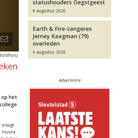
statushouders Oegstgeest
6 augustus 2026
Earth & Fire-zangeres
Jerney Kaagman (79)
overleden
6 augustus 2026
boldhuis).
oeken
Advertentie
 op het
college
 vraagt
at musea