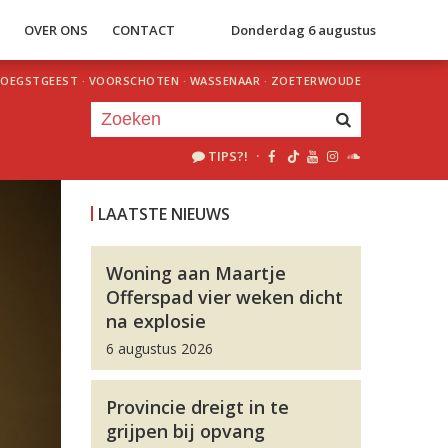
S
OVER ONS
CONTACT
Donderdag 6 augustus
OEGSTGEEST
·
VOORSCHOTEN
·
WASSENAAR
·
ZOETERWOUDE
TIPS?!
·
Je luistert nu naar
uur 1 van 0
LAATSTE NIEUWS
«
Vorig uur
Volgend uur
»
Woning aan Maartje
Offerspad vier weken dicht
na explosie
6 augustus 2026
Provincie dreigt in te
grijpen bij opvang