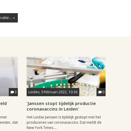
ukte:... »
3
Leiden, 9 februari 2022, 10:36
0
eld
'Janssen stopt tijdelijk productie
coronavaccins in Leiden'
s met
Het Leidse Janssen is tijdelijk gestopt met het
ester, dat
produceren van coronavaccins. Dat meldt de
New York Times....