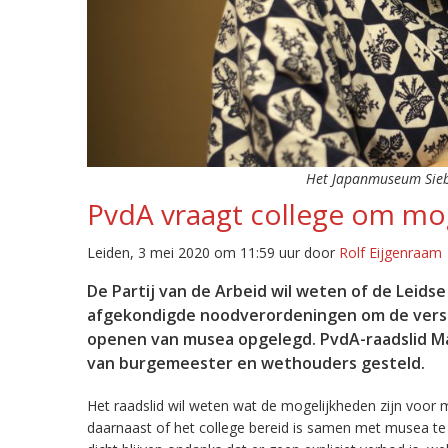
Het Japanmuseum Siebol
PvdA vraagt college om mo
Leiden, 3 mei 2020 om 11:59 uur door
Rolf Eijgenraam
De Partij van de Arbeid wil weten of de Leids
afgekondigde noodverordeningen om de versp
openen van musea opgelegd. PvdA-raadslid Ma
van burgemeester en wethouders gesteld.
Het raadslid wil weten wat de mogelijkheden zijn voor
daarnaast of het college bereid is samen met musea t