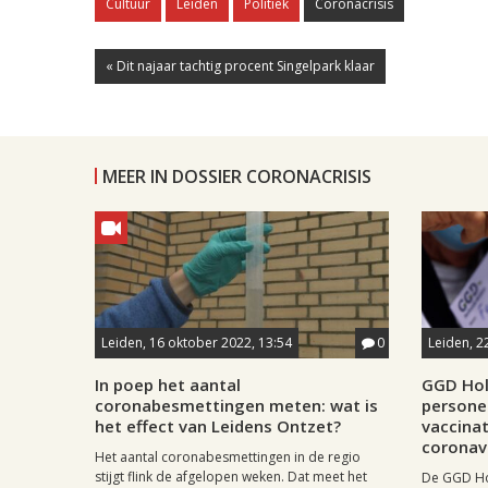
Cultuur
Leiden
Politiek
Coronacrisis
« Dit najaar tachtig procent Singelpark klaar
MEER IN DOSSIER CORONACRISIS
Leiden, 16 oktober 2022, 13:54
0
Leiden, 2
In poep het aantal
GGD Hol
coronabesmettingen meten: wat is
persone
het effect van Leidens Ontzet?
vaccina
coronav
Het aantal coronabesmettingen in de regio
stijgt flink de afgelopen weken. Dat meet het
De GGD Ho