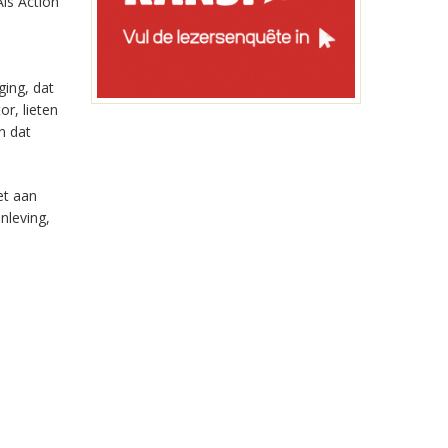
Als Action
ing, dat
r, lieten
n dat
et aan
nleving,