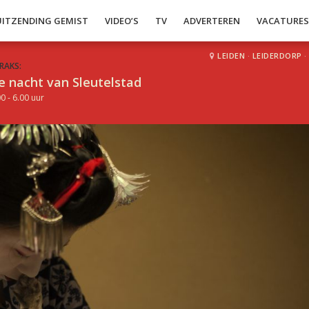
UITZENDING GEMIST
VIDEO’S
TV
ADVERTEREN
VACATURE
LEIDEN
·
LEIDERDORP
·
RAKS:
e nacht van Sleutelstad
0 - 6.00 uur