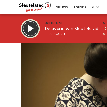
NIEUWS
AGENDA
GIDS
LUISTER LIVE:
ST
De avond van Sleutelstad
D
21.00 - 0.00 uur
0.0
Inklappen