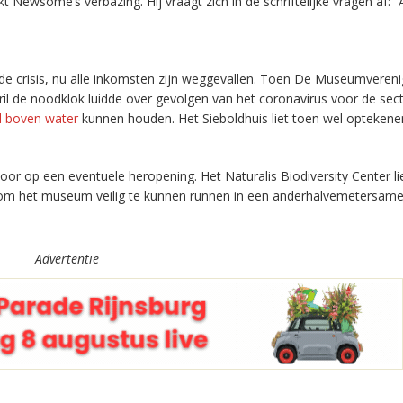
kt Newsome’s verbazing. Hij vraagt zich in de schriftelijke vragen af: “
crisis, nu alle inkomsten zijn weggevallen. Toen De Museumverenig
ril de noodklok luidde over gevolgen van het coronavirus voor de secto
 boven water
kunnen houden. Het Sieboldhuis liet toen wel optekene
voor op een eventuele heropening. Het Naturalis Biodiversity Center li
n om het museum veilig te kunnen runnen in een anderhalvemetersame
Advertentie