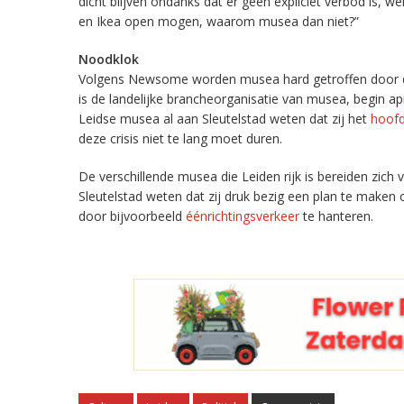
dicht blijven ondanks dat er geen expliciet verbod is, we
en Ikea open mogen, waarom musea dan niet?”
Noodklok
Volgens Newsome worden musea hard getroffen door de 
is de landelijke brancheorganisatie van musea, begin ap
Leidse musea al aan Sleutelstad weten dat zij het
hoofd
deze crisis niet te lang moet duren.
De verschillende musea die Leiden rijk is bereiden zich 
Sleutelstad weten dat zij druk bezig een plan te make
door bijvoorbeeld
éénrichtingsverkeer
te hanteren.