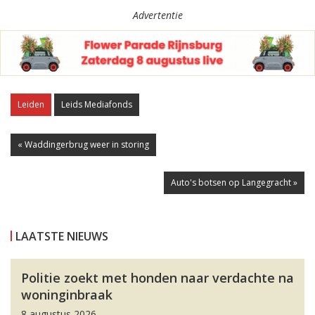
Advertentie
Leiden
Leids Mediafonds
« Waddingerbrug weer in storing
Auto's botsen op Langegracht »
LAATSTE NIEUWS
Politie zoekt met honden naar verdachte na
woninginbraak
8 augustus 2026