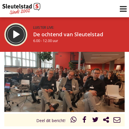
LUISTER LIVE:
De ochtend van Sleutelstad
6.00 - 12.00 uur
STRAKS:
De middag van Sleutelstad
12.00 - 17.00 uur
uur 1 van 0
Vorig uur
Volgend uur
Inklappen
Deel dit bericht!