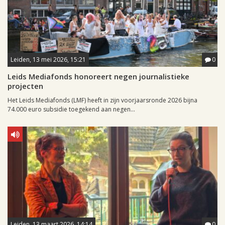
Leiden, 13 mei 2026, 15:21
0
Leids Mediafonds honoreert negen journalistieke
projecten
Het Leids Mediafonds (LMF) heeft in zijn voorjaarsronde 2026 bijna
74.000 euro subsidie toegekend aan negen...
Leiden, 13 maart 2026, 14:14
0