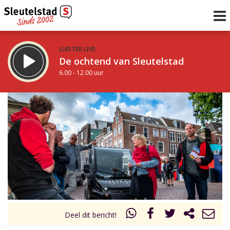
LUISTER LIVE:
De ochtend van Sleutelstad
6.00 - 12.00 uur
STRAKS:
De middag van Sleutelstad
12.00 - 18.00 uur
uur 1 van 0
Vorig uur
Volgend uur
Inklappen
Deel dit bericht!