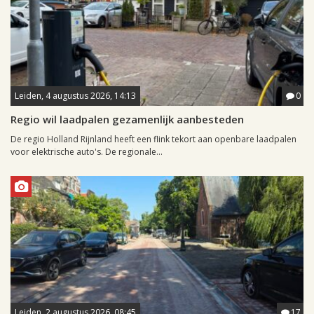
Leiden, 4 augustus 2026, 14:13
0
Regio wil laadpalen gezamenlijk aanbesteden
De regio Holland Rijnland heeft een flink tekort aan openbare laadpalen
voor elektrische auto's. De regionale...
Leiden, 2 augustus 2026, 08:45
17