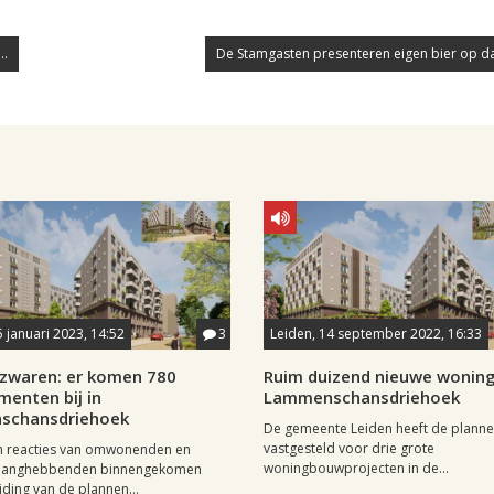
..
De Stamgasten presenteren eigen bier op dag
5 januari 2023, 14:52
3
Leiden, 14 september 2022, 16:33
zwaren: er komen 780
Ruim duizend nieuwe woning
menten bij in
Lammenschansdriehoek
schansdriehoek
De gemeente Leiden heeft de plann
vastgesteld voor drie grote
en reacties van omwonenden en
woningbouwprojecten in de...
langhebbenden binnengekomen
iding van de plannen...