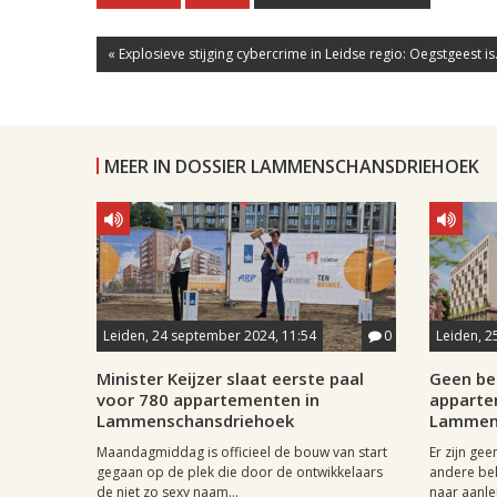
« Explosieve stijging cybercrime in Leidse regio: Oegstgeest is.
MEER IN DOSSIER LAMMENSCHANSDRIEHOEK
Leiden, 24 september 2024, 11:54
0
Leiden, 2
Minister Keijzer slaat eerste paal
Geen be
voor 780 appartementen in
apparte
Lammenschansdriehoek
Lammen
Maandagmiddag is officieel de bouw van start
Er zijn ge
gegaan op de plek die door de ontwikkelaars
andere be
de niet zo sexy naam...
naar aanle