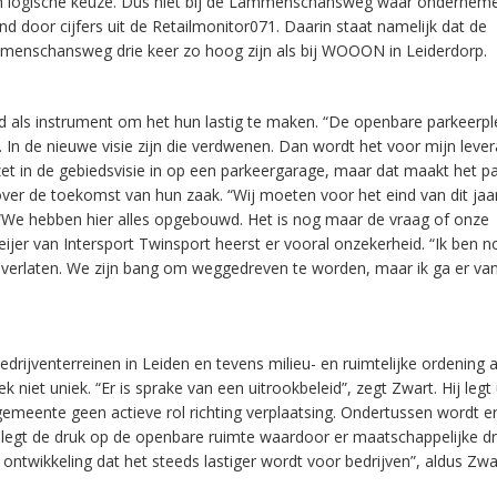
en logische keuze. Dus niet bij de Lammenschansweg waar onderneme
d door cijfers uit de Retailmonitor071. Daarin staat namelijk dat de
mmenschansweg drie keer zo hoog zijn als bij WOOON in Leiderdorp.
d als instrument om het hun lastig te maken. “De openbare parkeerp
In de nieuwe visie zijn die verdwenen. Dan wordt het voor mijn lever
t in de gebiedsvisie in op een parkeergarage, maar dat maakt het p
er de toekomst van hun zaak. “Wij moeten voor het eind van dit jaa
“We hebben hier alles opgebouwd. Het is nog maar de vraag of onze
ijer van Intersport Twinsport heerst er vooral onzekerheid. “Ik ben n
 verlaten. We zijn bang om weggedreven te worden, maar ik ga er van
rijventerreinen in Leiden en tevens milieu- en ruimtelijke ordening a
t uniek. “Er is sprake van een uitrookbeleid”, zegt Zwart. Hij legt 
gemeente geen actieve rol richting verplaatsing. Ondertussen wordt e
egt de druk op de openbare ruimte waardoor er maatschappelijke d
ntwikkeling dat het steeds lastiger wordt voor bedrijven”, aldus Zwa