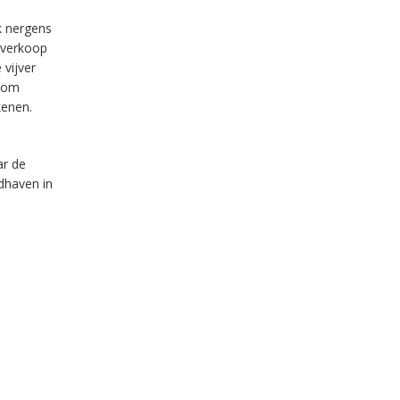
k nergens
 verkoop
 vijver
l om
kenen.
ar
de
ndhaven in