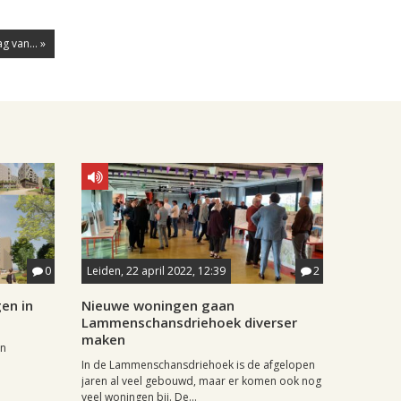
 van... »
0
Leiden, 22 april 2022, 12:39
2
en in
Nieuwe woningen gaan
Lammenschansdriehoek diverser
maken
en
In de Lammenschansdriehoek is de afgelopen
jaren al veel gebouwd, maar er komen ook nog
veel woningen bij. De...