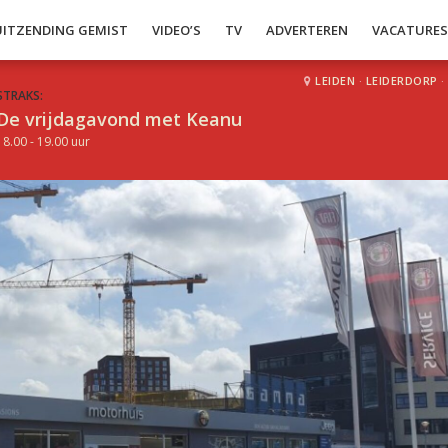
UITZENDING GEMIST
VIDEO’S
TV
ADVERTEREN
VACATURE
LEIDEN
·
LEIDERDORP
·
STRAKS:
De vrijdagavond met Keanu
18.00 - 19.00 uur