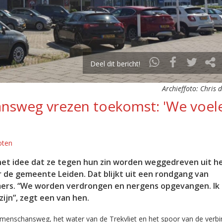
Deel dit bericht!
Archieffoto: Chris 
sweg vrezen toekomst: 'We voel
oten
t idee dat ze tegen hun zin worden weggedreven uit h
de gemeente Leiden. Dat blijkt uit een rondgang van
mers. “We worden verdrongen en nergens opgevangen. Ik
zijn”, zegt een van hen.
menschansweg, het water van de Trekvliet en het spoor van de verbi