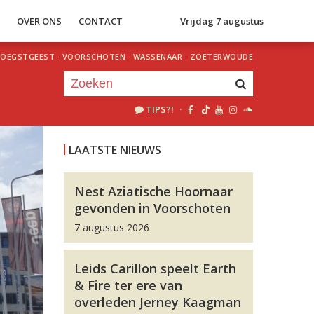
S
OVER ONS
CONTACT
Vrijdag 7 augustus
OEGSTGEEST
·
VOORSCHOTEN
·
WASSENAAR
·
ZOETERWOUDE
TIPS?!
·
Je luistert nu naar
uur 1 van 0
LAATSTE NIEUWS
«
Vorig uur
Volgend uur
»
Nest Aziatische Hoornaar
gevonden in Voorschoten
7 augustus 2026
Leids Carillon speelt Earth
& Fire ter ere van
overleden Jerney Kaagman