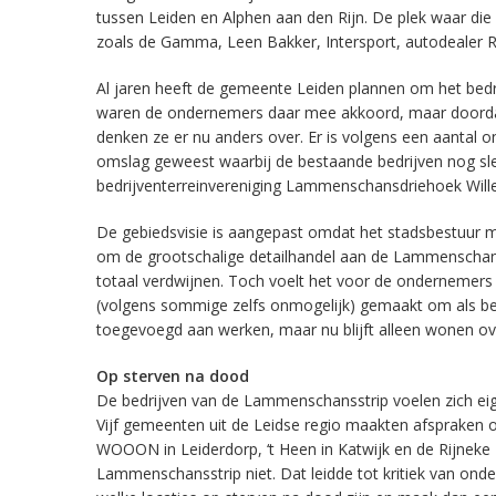
tussen Leiden en Alphen aan den Rijn. De plek waar di
zoals de Gamma, Leen Bakker, Intersport, autodealer R
Al jaren heeft de gemeente Leiden plannen om het bedri
waren de ondernemers daar mee akkoord, maar doordat
denken ze er nu anders over. Er is volgens een aantal
omslag geweest waarbij de bestaande bedrijven nog slec
bedrijventerreinvereniging Lammenschansdriehoek Will
De gebiedsvisie is aangepast omdat het stadsbestuur me
om de grootschalige detailhandel aan de Lammenschanswe
totaal verdwijnen. Toch voelt het voor de ondernemers
(volgens sommige zelfs onmogelijk) gemaakt om als bedr
toegevoegd aan werken, maar nu blijft alleen wonen ov
Op sterven na dood
De bedrijven van de Lammenschansstrip voelen zich eigen
Vijf gemeenten uit de Leidse regio maakten afspraken 
WOOON in Leiderdorp, ‘t Heen in Katwijk en de Rijnek
Lammenschansstrip niet. Dat leidde tot kritiek van onder