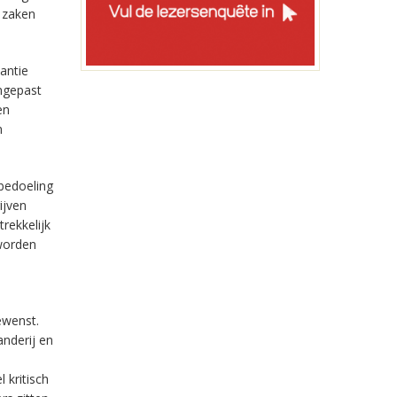
 zaken
antie
ngepast
en
n
bedoeling
ijven
rekkelijk
 worden
ewenst.
nderij en
 kritisch