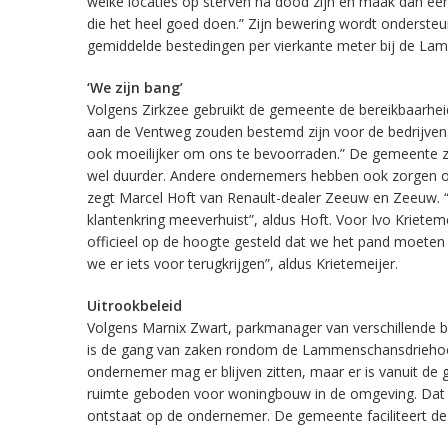
welke locaties op sterven na dood zijn en maak dan e
die het heel goed doen.” Zijn bewering wordt ondersteun
gemiddelde bestedingen per vierkante meter bij de La
‘We zijn bang’
Volgens Zirkzee gebruikt de gemeente de bereikbaarhei
aan de Ventweg zouden bestemd zijn voor de bedrijven. 
ook moeilijker om ons te bevoorraden.” De gemeente ze
wel duurder. Andere ondernemers hebben ook zorgen ov
zegt Marcel Hoft van Renault-dealer Zeeuw en Zeeuw. 
klantenkring meeverhuist”, aldus Hoft. Voor Ivo Krieteme
officieel op de hoogte gesteld dat we het pand moeten
we er iets voor terugkrijgen”, aldus Krietemeijer.
Uitrookbeleid
Volgens Marnix Zwart, parkmanager van verschillende bed
is de gang van zaken rondom de Lammenschansdriehoek nie
ondernemer mag er blijven zitten, maar er is vanuit de 
ruimte geboden voor woningbouw in de omgeving. Dat l
ontstaat op de ondernemer. De gemeente faciliteert de o