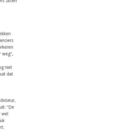
rs zitten
lekken
anciers
arkeren
r weg”,
og niet
uit dat
dviseur,
uit: “De
r wel
ruk
rt.