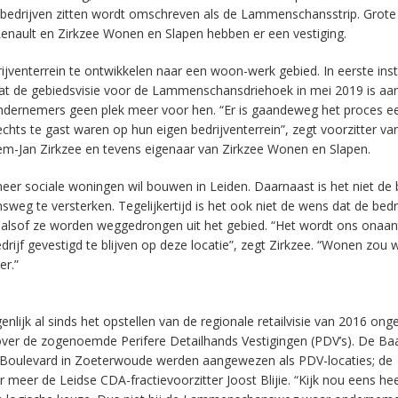
e bedrijven zitten wordt omschreven als de Lammenschansstrip. Grote
enault en Zirkzee Wonen en Slapen hebben er een vestiging.
jventerrein te ontwikkelen naar een woon-werk gebied. In eerste inst
 de gebiedsvisie voor de Lammenschansdriehoek in mei 2019 is aa
 ondernemers geen plek meer voor hen. “Er is gaandeweg het proces e
hts te gast waren op hun eigen bedrijventerrein”, zegt voorzitter va
em-Jan Zirkzee en tevens eigenaar van Zirkzee Wonen en Slapen.
er sociale woningen wil bouwen in Leiden. Daarnaast is het niet de 
g te versterken. Tegelijkertijd is het ook niet de wens dat de bedr
 alsof ze worden weggedrongen uit het gebied. “Het wordt ons onaant
ijf gevestigd te blijven op deze locatie”, zegt Zirkzee. “Wonen zou
er.”
lijk al sinds het opstellen van de regionale retailvisie van 2016 ong
over de zogenoemde Perifere Detailhands Vestigingen (PDV’s). De Baa
e Boulevard in Zoeterwoude werden aangewezen als PDV-locaties; de
 meer de Leidse CDA-fractievoorzitter Joost Blijie. “Kijk nou eens heel