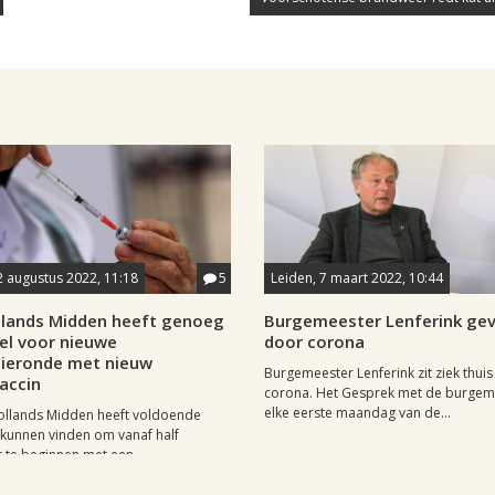
2 augustus 2022, 11:18
5
Leiden, 7 maart 2022, 10:44
lands Midden heeft genoeg
Burgemeester Lenferink gev
el voor nieuwe
door corona
tieronde met nieuw
Burgemeester Lenferink zit ziek thui
accin
corona. Het Gesprek met de burgeme
elke eerste maandag van de...
llands Midden heeft voldoende
kunnen vinden om vanaf half
te beginnen met een...