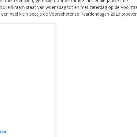
met oliebollen, gemaakt door de familie Janvier die jaarlijks de
liebollenkraam staat van woensdag tot en met zaterdag op de Voorstr
g een heel klein beetje de Voorschotense Paardendagen 2020 proeven
gram