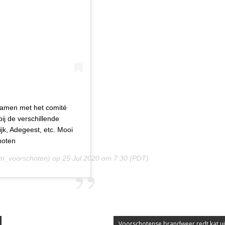
Samen met het comité
ij de verschillende
ijk, Adegeest, etc. Mooi
hoten
jn_voorschoten) op
25 Jul 2020 om 7:30 (PDT)
Voorschotense brandweer redt kat u