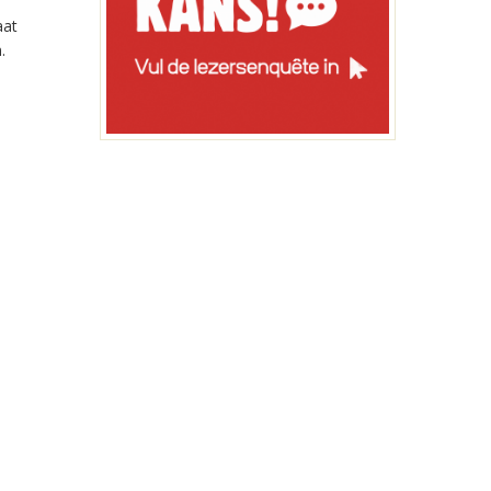
aat
.