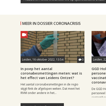
MEER IN DOSSIER CORONACRISIS
Leiden, 16 oktober 2022, 13:54
0
Leiden, 2
In poep het aantal
GGD Hol
coronabesmettingen meten: wat is
persone
het effect van Leidens Ontzet?
vaccina
coronav
Het aantal coronabesmettingen in de regio
stijgt flink de afgelopen weken. Dat meet het
De GGD Ho
RIVM onder andere in het...
personeel 
september 