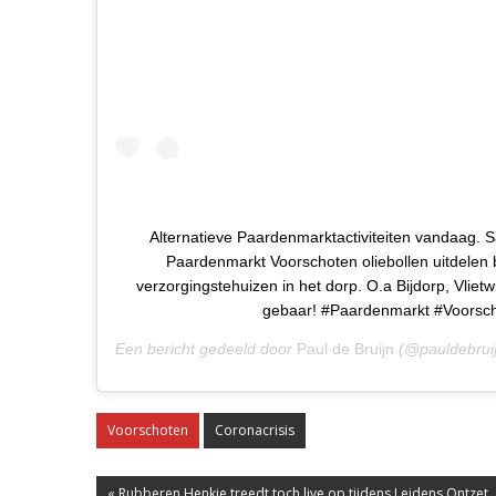
Alternatieve Paardenmarktactiviteiten vandaag. 
Paardenmarkt Voorschoten oliebollen uitdelen b
verzorgingstehuizen in het dorp. O.a Bijdorp, Vlietw
gebaar! #Paardenmarkt #Voorsc
Een bericht gedeeld door
Paul de Bruijn
(@pauldebrui
Voorschoten
Coronacrisis
« Rubberen Henkie treedt toch live op tijdens Leidens Ontzet