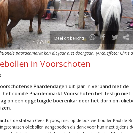
Deel dit bericht!
itionele paardenmarkt kon dit jaar niet doorgaan. (Archieffoto: Chris 
ebollen in Voorschoten
e
Voorschotense Paardendagen dit jaar in verband met de
 het comité Paardenmarkt Voorschoten het festijn niet
dag op een opgetuigde boerenkar door het dorp om oliebo
izen.
d uit de stal van Cees Bijloos, met op de bok wethouder Paul de Bru
rgingstehuizen oliebollen aangeboden als dank voor hun inzet tijdens d