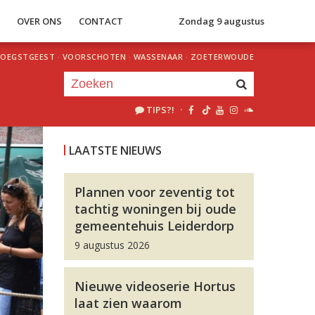
S
OVER ONS
CONTACT
Zondag 9 augustus
OEGSTGEEST
·
VOORSCHOTEN
·
WASSENAAR
·
ZOETERWOUDE
TIPS?!
·
Je luistert nu naar
uur 1 van 0
LAATSTE NIEUWS
«
Vorig uur
Volgend uur
»
Plannen voor zeventig tot
tachtig woningen bij oude
gemeentehuis Leiderdorp
9 augustus 2026
Nieuwe videoserie Hortus
laat zien waarom