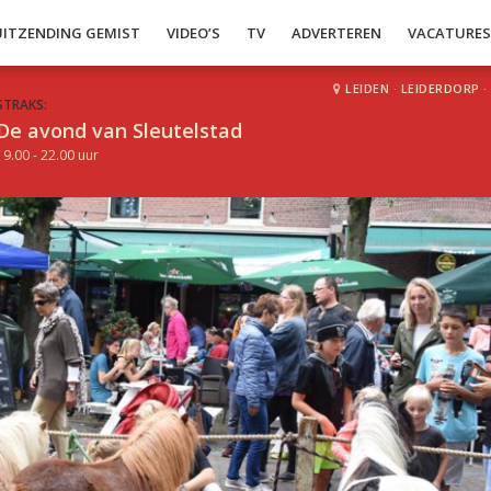
UITZENDING GEMIST
VIDEO’S
TV
ADVERTEREN
VACATURE
LEIDEN
·
LEIDERDORP
·
STRAKS:
De avond van Sleutelstad
19.00 - 22.00 uur