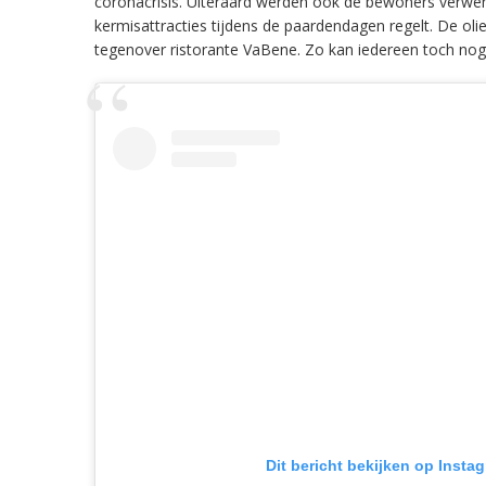
coronacrisis. Uiteraard werden ook de bewoners verwend 
kermisattracties tijdens de paardendagen regelt. De o
tegenover ristorante VaBene. Zo kan iedereen toch no
Dit bericht bekijken op Insta