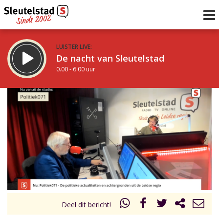
LUISTER LIVE:
De nacht van Sleutelstad
0.00 - 6.00 uur
STRAKS:
De ochtend van Sleutelstad
6.00 - 12.00 uur
uur 1 van 0
Vorig uur
Volgend uur
Inklappen
Deel dit bericht!