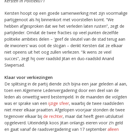
Kersten in Politiek071
Kersten hoopt op een goede samenwerking met zijn voormalige
partijgenoot als hij binnenkort met voorstellen komt. “We
hebben afgesproken dat we het verleden laten rusten”, zegt de
partijleider. Omdat de twee fracties op veel punten dezelfde
politieke ambities delen – ‘geef de sleutel van de stad terug aan
de inwoners’ was ooit de slogan – denkt Kersten dat ze elkaar
niet opeens uit het oog zullen verliezen. “Ik wens ze veel
succes”, zegt hij over raadslid Jitan en duo-raadslid Anand
Siwpersad.
Klaar voor verkiezingen
De splitsing in de partij diende zich bijna een jaar geleden al aan,
toen een Algemene Ledenvergadering door een deel van de
leden als onwettig werd bestempeld. In de maanden die volgden
was er sprake van een
ijzige sfeer
, waarbij de twee raadsleden
niet meer elkaar praatten. Afgelopen voorjaar stonden de twee
tegenover elkaar bij
de rechter
, maar dat heeft geen uitsluitsel
opgeleverd. Uiteindelijk koos Jitan onlangs eieren voor z’n geld
en gaat vanaf de raadsvergadering van 17 september
alleen