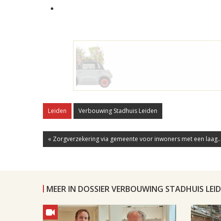
Leiden
Verbouwing Stadhuis Leiden
« Zorgverzekering via gemeente voor inwoners met een laag..
MEER IN DOSSIER VERBOUWING STADHUIS LEI