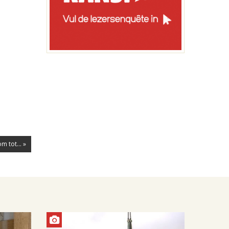
 tot... »