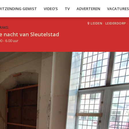
UITZENDING GEMIST
VIDEO’S
TV
ADVERTEREN
VACATURE
LEIDEN
·
LEIDERDORP
·
RAKS:
e nacht van Sleutelstad
0 - 6.00 uur