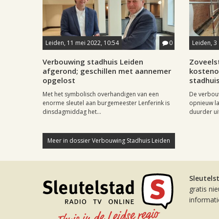
Leiden, 11 mei 2022, 10:54
0
Leiden, 3 
Verbouwing stadhuis Leiden
Zoveels
afgerond; geschillen met aannemer
kostenov
opgelost
stadhui
Met het symbolisch overhandigen van een
De verbouw
enorme sleutel aan burgemeester Lenferink is
opnieuw la
dinsdagmiddag het...
duurder uit
Meer in dossier Verbouwing Stadhuis Leiden
Sleutels
gratis ni
informat