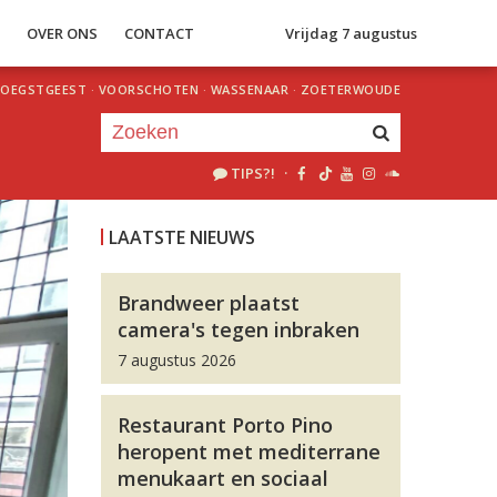
S
OVER ONS
CONTACT
Vrijdag 7 augustus
OEGSTGEEST
·
VOORSCHOTEN
·
WASSENAAR
·
ZOETERWOUDE
TIPS?!
·
Je luistert nu naar
uur 1 van 0
LAATSTE NIEUWS
«
Vorig uur
Volgend uur
»
Brandweer plaatst
camera's tegen inbraken
7 augustus 2026
Restaurant Porto Pino
heropent met mediterrane
menukaart en sociaal