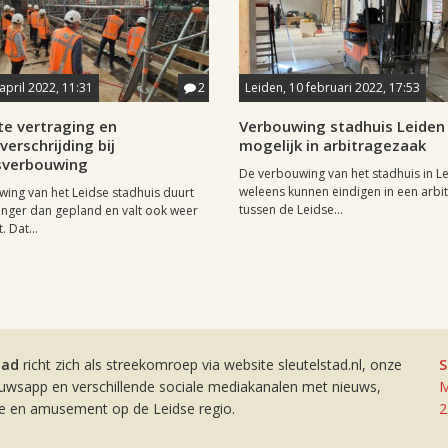
april 2022, 11:31
2
Leiden, 10 februari 2022, 17:53
te vertraging en
Verbouwing stadhuis Leiden 
erschrijding bij
mogelijk in arbitragezaak
sverbouwing
De verbouwing van het stadhuis in L
weleens kunnen eindigen in een arbi
ing van het Leidse stadhuis duurt
tussen de Leidse...
nger dan gepland en valt ook weer
. Dat...
tad
richt zich als streekomroep via website sleutelstad.nl, onze
S
euwsapp en verschillende sociale mediakanalen met nieuws,
M
ie en amusement op de Leidse regio.
2