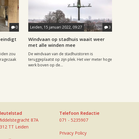
0
Leiden, 15 januari 2022, 09:27
3
eindigt
Windvaan op stadhuis waait weer
met alle winden mee
eiden zou
De windvaan van de stadhuistoren is
tragezaak
teruggeplaatst op zijn plek. Het vier meter hoge
werk boven op de...
leutelstad
Telefoon Redactie
iddelstegracht 87A
071 - 5235907
312 TT Leiden
Privacy Policy