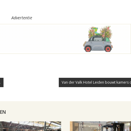
Advertentie
.
Van der Valk Hotel Leiden bouwt kamers om
DEN