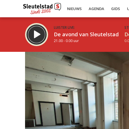
NIEUWS
AGENDA
GIDS
LUISTER LIVE:
ST
De avond van Sleutelstad
D
21.00 - 0.00 uur
0.0
Inklappen