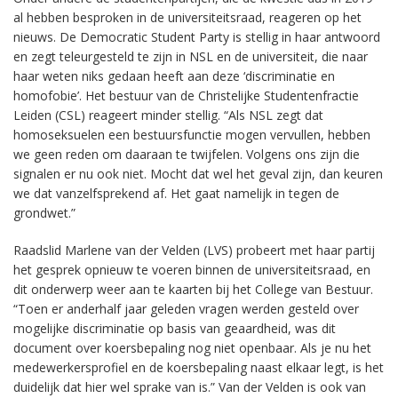
al hebben besproken in de universiteitsraad, reageren op het
nieuws. De Democratic Student Party is stellig in haar antwoord
en zegt teleurgesteld te zijn in NSL en de universiteit, die naar
haar weten niks gedaan heeft aan deze ‘discriminatie en
homofobie’. Het bestuur van de Christelijke Studentenfractie
Leiden (CSL) reageert minder stellig. “Als NSL zegt dat
homoseksuelen een bestuursfunctie mogen vervullen, hebben
we geen reden om daaraan te twijfelen. Volgens ons zijn die
signalen er nu ook niet. Mocht dat wel het geval zijn, dan keuren
we dat vanzelfsprekend af. Het gaat namelijk in tegen de
grondwet.”
Raadslid Marlene van der Velden (LVS) probeert met haar partij
het gesprek opnieuw te voeren binnen de universiteitsraad, en
dit onderwerp weer aan te kaarten bij het College van Bestuur.
“Toen er anderhalf jaar geleden vragen werden gesteld over
mogelijke discriminatie op basis van geaardheid, was dit
document over koersbepaling nog niet openbaar. Als je nu het
medewerkersprofiel en de koersbepaling naast elkaar legt, is het
duidelijk dat hier wel sprake van is.” Van der Velden is ook van