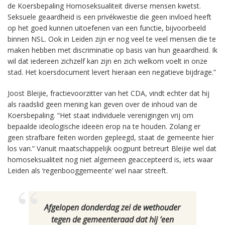
de Koersbepaling Homoseksualiteit diverse mensen kwetst.
Seksuele geaardheid is een privékwestie die geen invloed heeft
op het goed kunnen uitoefenen van een functie, bijvoorbeeld
binnen NSL. Ook in Leiden zijn er nog veel te veel mensen die te
maken hebben met discriminatie op basis van hun geaardheid. Ik
wil dat iedereen zichzelf kan zijn en zich welkom voelt in onze
stad. Het koersdocument levert hieraan een negatieve bijdrage.”
Joost Bleijie, fractievoorzitter van het CDA, vindt echter dat hij
als raadslid geen mening kan geven over de inhoud van de
Koersbepaling. “Het staat individuele verenigingen vrij om
bepaalde ideologische ideeën erop na te houden. Zolang er
geen strafbare feiten worden gepleegd, staat de gemeente hier
los van.” Vanuit maatschappelijk oogpunt betreurt Bleijie wel dat
homoseksualiteit nog niet algemeen geaccepteerd is, iets waar
Leiden als ‘regenbooggemeente’ wel naar streeft.
Afgelopen donderdag zei de wethouder
tegen de gemeenteraad dat hij ‘een