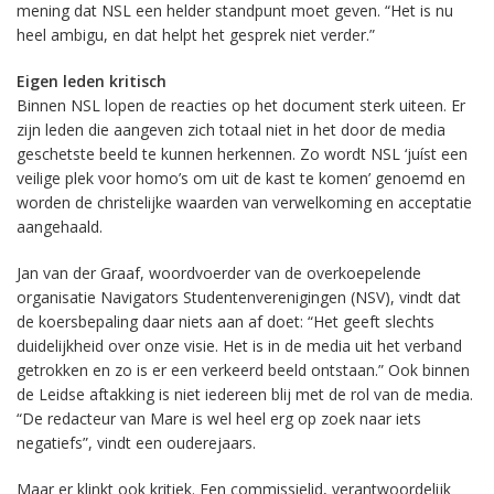
mening dat NSL een helder standpunt moet geven. “Het is nu
heel ambigu, en dat helpt het gesprek niet verder.”
Eigen leden kritisch
Binnen NSL lopen de reacties op het document sterk uiteen. Er
zijn leden die aangeven zich totaal niet in het door de media
geschetste beeld te kunnen herkennen. Zo wordt NSL ‘juíst een
veilige plek voor homo’s om uit de kast te komen’ genoemd en
worden de christelijke waarden van verwelkoming en acceptatie
aangehaald.
Jan van der Graaf, woordvoerder van de overkoepelende
organisatie Navigators Studentenverenigingen (NSV), vindt dat
de koersbepaling daar niets aan af doet: “Het geeft slechts
duidelijkheid over onze visie. Het is in de media uit het verband
getrokken en zo is er een verkeerd beeld ontstaan.” Ook binnen
de Leidse aftakking is niet iedereen blij met de rol van de media.
“De redacteur van Mare is wel heel erg op zoek naar iets
negatiefs”, vindt een ouderejaars.
Maar er klinkt ook kritiek. Een commissielid, verantwoordelijk