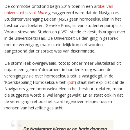
De commotie ontstond begin 2019 toen in een
artikel van
universiteitskrant
Mare
gesuggereerd werd dat de Navigators
Studentenvereniging Leiden (NSL) geen homoseksuelen in het
bestuur zou toelaten. Gerieke Prins, lid van studentenpartij Lijst
Vooruitstrevende Studenten (LVS), stelde er destijds vragen over
in de universiteitsraad. De Universiteit Leiden ging in gesprek
met de vereniging, maar uiteindelijk kon niet worden
aangetoond dat er sprake was van discriminatie.
De storm leek overgewaaid, totdat onder meer Sleutelstad dit
najaar een ‘geheim’ document in handen kreeg waarin de
verenigingsvisie over homoseksualiteit is vastgelegd. In de
‘Koersbepaling Homoseksualiteit’ (
pdf
) staat niet expliciet dat de
Navigators geen homoseksuelen in het bestuur toelaten, maar
die suggestie wordt al wel langer gewekt. En er staat ook in dat
de vereniging niet positief staat tegenover relaties tussen
mensen van hetzelfde geslacht.
De Navigators kiezen er op basis daarvan