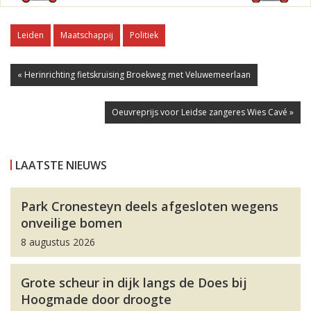
Leiden
Maatschappij
Politiek
« Herinrichting fietskruising Broekweg met Veluwemeerlaan
Oeuvreprijs voor Leidse zangeres Wies Cavé »
LAATSTE NIEUWS
Park Cronesteyn deels afgesloten wegens
onveilige bomen
8 augustus 2026
Grote scheur in dijk langs de Does bij
Hoogmade door droogte