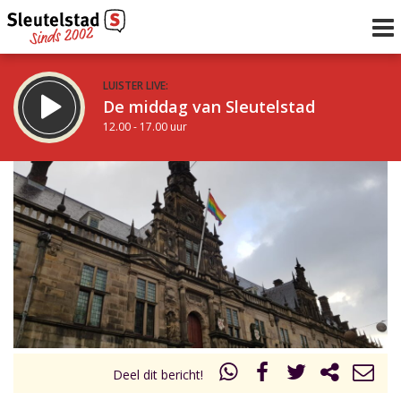
LUISTER LIVE:
De middag van Sleutelstad
12.00 - 17.00 uur
STRAKS:
Sleutelstad 30
17.00 - 19.00 uur
uur 1 van 0
Vorig uur
Volgend uur
Inklappen
Deel dit bericht!