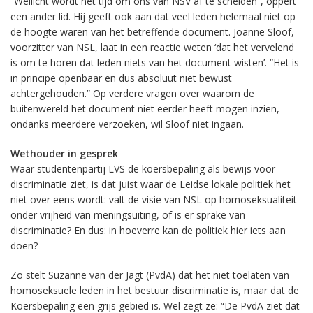
“Wellicht wordt het tijd om ons van NSV af te scheiden”, oppert
een ander lid. Hij geeft ook aan dat veel leden helemaal niet op
de hoogte waren van het betreffende document. Joanne Sloof,
voorzitter van NSL, laat in een reactie weten ‘dat het vervelend
is om te horen dat leden niets van het document wisten’. “Het is
in principe openbaar en dus absoluut niet bewust
achtergehouden.” Op verdere vragen over waarom de
buitenwereld het document niet eerder heeft mogen inzien,
ondanks meerdere verzoeken, wil Sloof niet ingaan.
Wethouder in gesprek
Waar studentenpartij LVS de koersbepaling als bewijs voor
discriminatie ziet, is dat juist waar de Leidse lokale politiek het
niet over eens wordt: valt de visie van NSL op homoseksualiteit
onder vrijheid van meningsuiting, of is er sprake van
discriminatie? En dus: in hoeverre kan de politiek hier iets aan
doen?
Zo stelt Suzanne van der Jagt (PvdA) dat het niet toelaten van
homoseksuele leden in het bestuur discriminatie is, maar dat de
Koersbepaling een grijs gebied is. Wel zegt ze: “De PvdA ziet dat