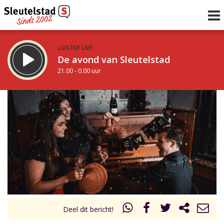
LUISTER LIVE:
De avond van Sleutelstad
21.00 - 0.00 uur
STRAKS:
De nacht van Sleutelstad
0.00 - 6.00 uur
uur 1 van 0
Vorig uur
Volgend uur
Inklappen
Deel dit bericht!