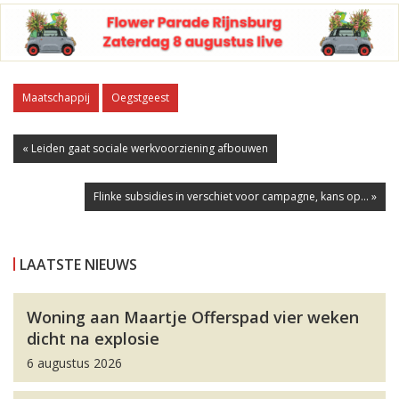
Maatschappij
Oegstgeest
« Leiden gaat sociale werkvoorziening afbouwen
Flinke subsidies in verschiet voor campagne, kans op... »
LAATSTE NIEUWS
Woning aan Maartje Offerspad vier weken
dicht na explosie
6 augustus 2026