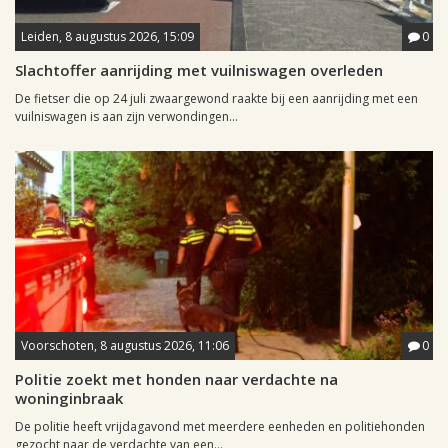
Leiden, 8 augustus 2026, 15:09
0
Slachtoffer aanrijding met vuilniswagen overleden
De fietser die op 24 juli zwaargewond raakte bij een aanrijding met een
vuilniswagen is aan zijn verwondingen...
Voorschoten, 8 augustus 2026, 11:06
0
Politie zoekt met honden naar verdachte na
woninginbraak
De politie heeft vrijdagavond met meerdere eenheden en politiehonden
gezocht naar de verdachte van een...