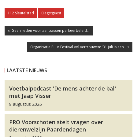
112 Sleutelstad
Oegstgeest
« 'Geen reden voor aanpassen parkeerbeleid...
Organisatie Puur Festival vol vertrouwen: '31 juli is een... »
LAATSTE NIEUWS
Voetbalpodcast 'De mens achter de bal'
met Jaap Visser
8 augustus 2026
PRO Voorschoten stelt vragen over
dierenwelzijn Paardendagen