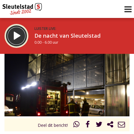
LUISTER LIVE:
De nacht van Sleutelstad
0.00 - 6.00 uur
STRAKS:
De ochtend van Sleutelstad
6.00 - 12.00 uur
uur 1 van 0
Vorig uur
Volgend uur
Inklappen
Deel dit bericht!