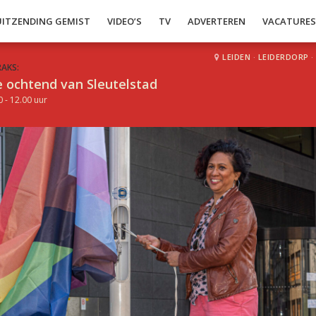
UITZENDING GEMIST
VIDEO’S
TV
ADVERTEREN
VACATURE
LEIDEN
·
LEIDERDORP
·
RAKS:
 ochtend van Sleutelstad
0 - 12.00 uur