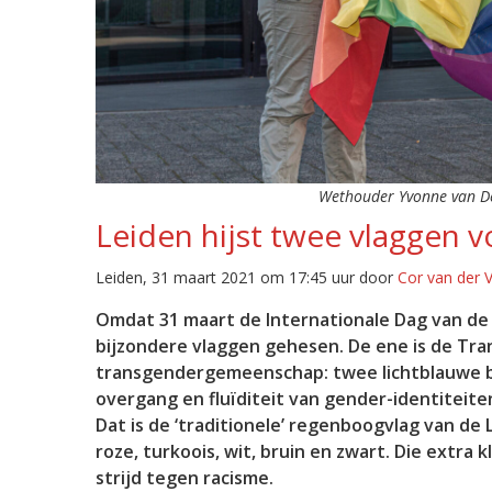
Wethouder Yvonne van Del
Leiden hijst twee vlaggen 
Leiden, 31 maart 2021 om 17:45 uur door
Cor van der 
Omdat 31 maart de Internationale Dag van de 
bijzondere vlaggen gehesen. De ene is de Tra
transgendergemeenschap: twee lichtblauwe ba
overgang en fluïditeit van gender-identiteite
Dat is de ‘traditionele’ regenboogvlag van de
roze, turkoois, wit, bruin en zwart. Die extr
strijd tegen racisme.