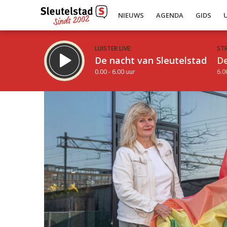
NIEUWS
AGENDA
GIDS
LUISTER LIVE:
ST
De nacht van Sleutelstad
De
0.00 - 6.00 uur
6.0
Inklappen