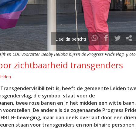
Deel dit bericht!
ft en COC-voorzitter Debby Helaha hijsen de Progress Pride vlag. (Foto:
voor zichtbaarheid transgenders
Velden
Transgendervisibiliteit is, heeft de gemeente Leiden tw
nsgendervlag, die symbool staat voor de
nen, twee roze banen en in het midden een witte baan,
n voorstellen. De andere is de zogenaamde Progress Pride
 LHBTI+-beweging, maar dan deels overlapt door een drieh
a kleuren staan voor transgenders en non-binaire personen