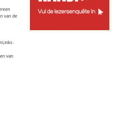
dereen
en van de
nLinks-
sen van