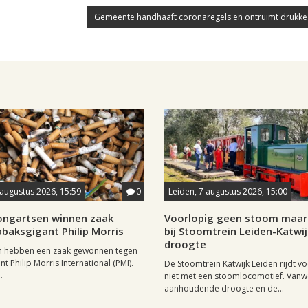
Gemeente handhaaft coronaregels en ontruimt drukke
 augustus 2026, 15:59
0
Leiden, 7 augustus 2026, 15:00
longartsen winnen zaak
Voorlopig geen stoom maar 
baksgigant Philip Morris
bij Stoomtrein Leiden-Katwi
droogte
n hebben een zaak gewonnen tegen
t Philip Morris International (PMI).
De Stoomtrein Katwijk Leiden rijdt v
.
niet met een stoomlocomotief. Van
aanhoudende droogte en de...