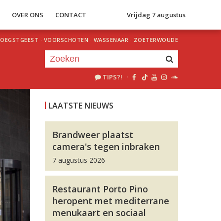
S
OVER ONS
CONTACT
Vrijdag 7 augustus
OEGSTGEEST
·
VOORSCHOTEN
·
WASSENAAR
·
ZOETERWOUDE
TIPS?!
·
Je luistert nu naar
uur 1 van 0
LAATSTE NIEUWS
«
Vorig uur
Volgend uur
»
Brandweer plaatst
camera's tegen inbraken
7 augustus 2026
Restaurant Porto Pino
heropent met mediterrane
menukaart en sociaal