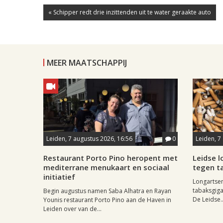
« Schipper redt drie inzittenden uit te water geraakte auto
MEER MAATSCHAPPIJ
Leiden, 7 augustus 2026, 16:56
0
Leiden, 7
Restaurant Porto Pino heropent met
Leidse 
mediterrane menukaart en sociaal
tegen ta
initiatief
Longartse
tabaksgigan
Begin augustus namen Saba Alhatra en Rayan
De Leidse..
Younis restaurant Porto Pino aan de Haven in
Leiden over van de...