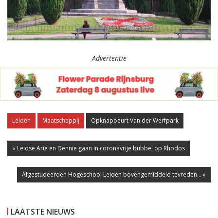
Advertentie
Leiden
Maatschappij
Opknapbeurt Van der Werfpark
« Leidse Arie en Dennie gaan in coronavrije bubbel op Rhodos
Afgestudeerden Hogeschool Leiden bovengemiddeld tevreden... »
LAATSTE NIEUWS