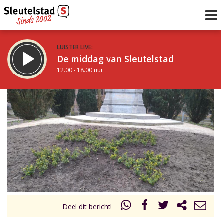
LUISTER LIVE:
De middag van Sleutelstad
12.00 - 18.00 uur
STRAKS:
De vrijdagavond met Keanu
18.00 - 19.00 uur
uur 1 van 0
Vorig uur
Volgend uur
Inklappen
Deel dit bericht!