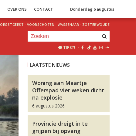
S
OVER ONS
CONTACT
Donderdag 6 augustus
OEGSTGEEST
·
VOORSCHOTEN
·
WASSENAAR
·
ZOETERWOUDE
TIPS?!
·
Je luistert nu naar
uur 1 van 0
LAATSTE NIEUWS
«
Vorig uur
Volgend uur
»
Woning aan Maartje
Offerspad vier weken dicht
na explosie
6 augustus 2026
Provincie dreigt in te
grijpen bij opvang