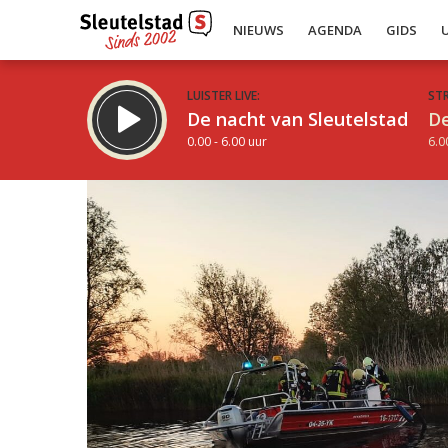
NIEUWS
AGENDA
GIDS
LUISTER LIVE:
ST
De nacht van Sleutelstad
De
0.00 - 6.00 uur
6.0
Inklappen