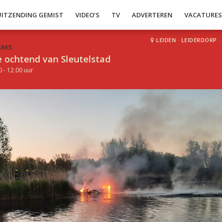
UITZENDING GEMIST
VIDEO’S
TV
ADVERTEREN
VACATURE
LEIDEN
·
LEIDERDORP
·
RAKS:
 ochtend van Sleutelstad
0 - 12.00 uur