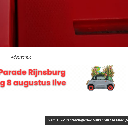
Advertentie
Vernieuwd recreatiegebied Valkenburgse Meer 