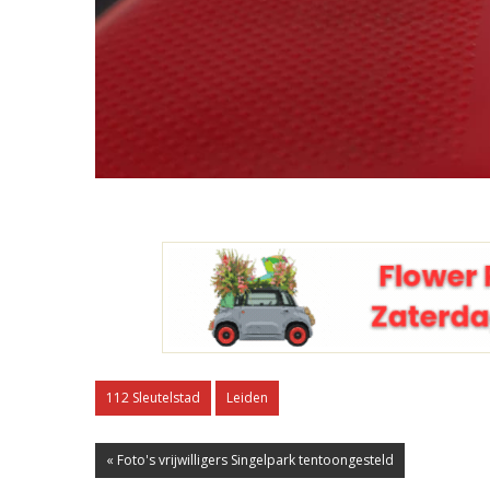
112 Sleutelstad
Leiden
« Foto's vrijwilligers Singelpark tentoongesteld