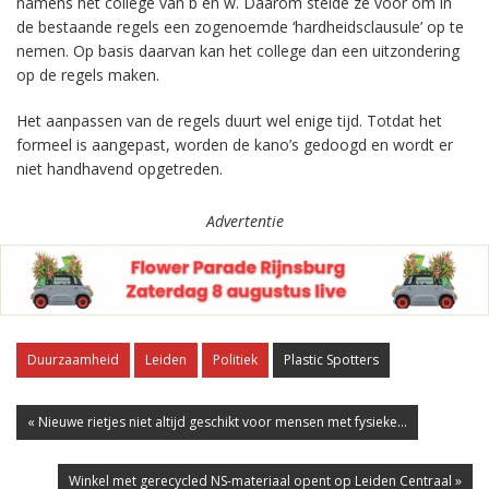
namens het college van b en w. Daarom stelde ze voor om in
de bestaande regels een zogenoemde ‘hardheidsclausule’ op te
nemen. Op basis daarvan kan het college dan een uitzondering
op de regels maken.
Het aanpassen van de regels duurt wel enige tijd. Totdat het
formeel is aangepast, worden de kano’s gedoogd en wordt er
niet handhavend opgetreden.
Advertentie
Duurzaamheid
Leiden
Politiek
Plastic Spotters
« Nieuwe rietjes niet altijd geschikt voor mensen met fysieke...
Winkel met gerecycled NS-materiaal opent op Leiden Centraal »