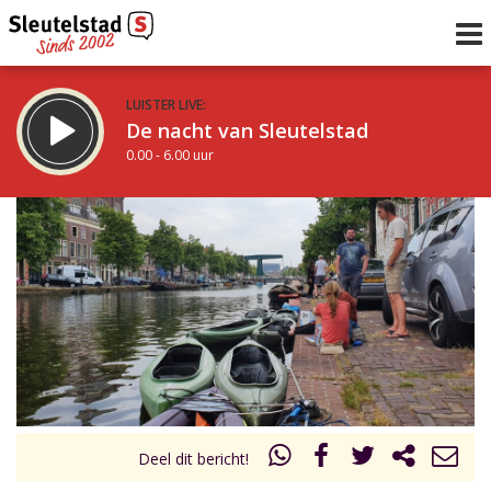
LUISTER LIVE:
De nacht van Sleutelstad
0.00 - 6.00 uur
STRAKS:
De ochtend van Sleutelstad
6.00 - 12.00 uur
uur 1 van 0
Vorig uur
Volgend uur
Inklappen
Deel dit bericht!