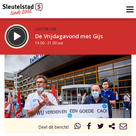
LUISTER LIVE:
De Vrijdagavond met Gijs
19.00 - 21.00 uur
STRAKS:
De avond van Sleutelstad
21.00 - 0.00 uur
uur 1 van 0
Vorig uur
Volgend uur
Inklappen
Deel dit bericht!