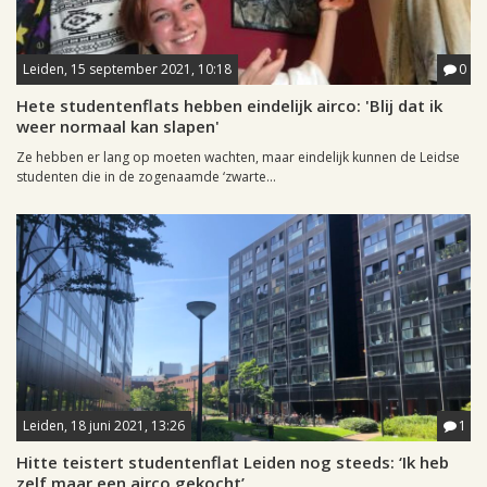
Leiden, 15 september 2021, 10:18
0
Hete studentenflats hebben eindelijk airco: 'Blij dat ik
weer normaal kan slapen'
Ze hebben er lang op moeten wachten, maar eindelijk kunnen de Leidse
studenten die in de zogenaamde ‘zwarte...
Leiden, 18 juni 2021, 13:26
1
Hitte teistert studentenflat Leiden nog steeds: ‘Ik heb
zelf maar een airco gekocht’