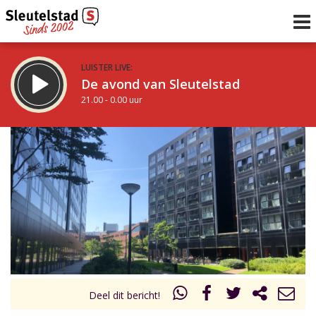
LUISTER LIVE:
De avond van Sleutelstad
21.00 - 0.00 uur
STRAKS:
De nacht van Sleutelstad
0.00 - 6.00 uur
uur 1 van 0
Vorig uur
Volgend uur
Inklappen
Deel dit bericht!