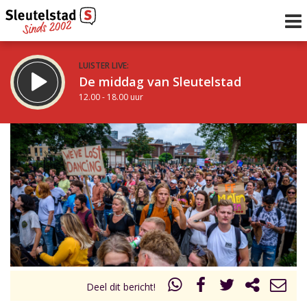
LUISTER LIVE:
De middag van Sleutelstad
12.00 - 18.00 uur
STRAKS:
De avond van Sleutelstad
18.00 - 19.00 uur
uur 1 van 0
Vorig uur
Volgend uur
Inklappen
Deel dit bericht!