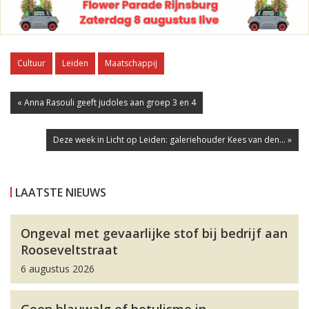
Cultuur
Leiden
Maatschappij
« Anna Rasouli geeft judoles aan groep 3 en 4
Deze week in Licht op Leiden: galeriehouder Kees van den... »
LAATSTE NIEUWS
Ongeval met gevaarlijke stof bij bedrijf aan
Rooseveltstraat
6 augustus 2026