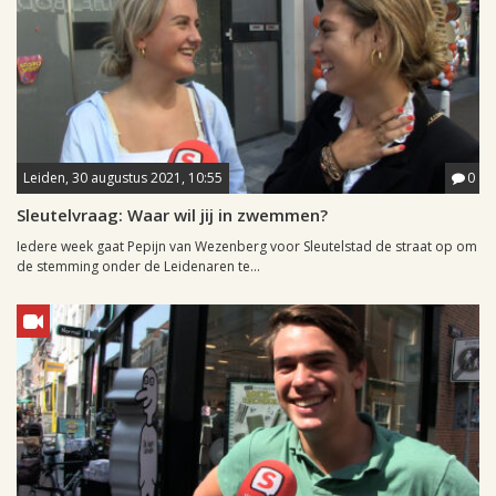
Leiden, 30 augustus 2021, 10:55
0
Sleutelvraag: Waar wil jij in zwemmen?
Iedere week gaat Pepijn van Wezenberg voor Sleutelstad de straat op om
de stemming onder de Leidenaren te...