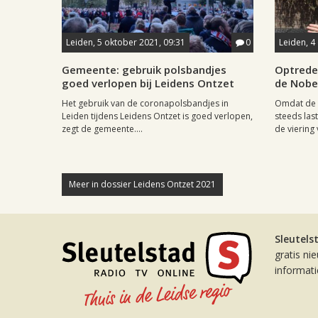
Leiden, 5 oktober 2021, 09:31
0
Leiden, 4
Gemeente: gebruik polsbandjes
Optrede
goed verlopen bij Leidens Ontzet
de Nobel
Het gebruik van de coronapolsbandjes in
Omdat de 
Leiden tijdens Leidens Ontzet is goed verlopen,
steeds las
zegt de gemeente....
de viering 
Meer in dossier Leidens Ontzet 2021
Sleutels
gratis ni
informat