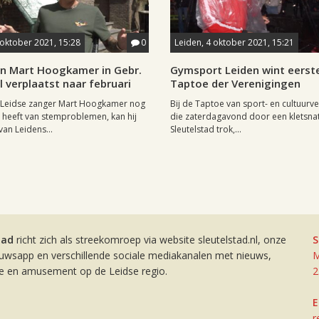
 oktober 2021, 15:28
0
Leiden, 4 oktober 2021, 15:21
n Mart Hoogkamer in Gebr.
Gymsport Leiden wint eerste 
 verplaatst naar februari
Taptoe der Verenigingen
Leidse zanger Mart Hoogkamer nog
Bij de Taptoe van sport- en cultuurv
t heeft van stemproblemen, kan hij
die zaterdagavond door een kletsna
van Leidens...
Sleutelstad trok,...
tad
richt zich als streekomroep via website sleutelstad.nl, onze
S
euwsapp en verschillende sociale mediakanalen met nieuws,
M
ie en amusement op de Leidse regio.
2
E
r