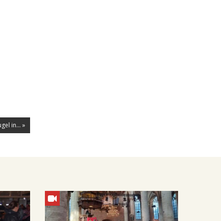
l in... »