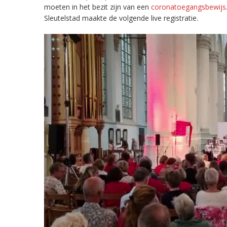
moeten in het bezit zijn van een
coronatoegangsbewijs
Sleutelstad maakte de volgende live registratie.
Videospeler