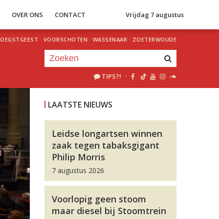
S
OVER ONS
CONTACT
Vrijdag 7 augustus
OEGSTGEEST
·
VOORSCHOTEN
·
WASSENAAR
·
ZOETERWOUDE
TIPS?!
·
Je luistert nu naar
uur 1 van 0
LAATSTE NIEUWS
«
Vorig uur
Volgend uur
»
Leidse longartsen winnen
zaak tegen tabaksgigant
Philip Morris
7 augustus 2026
Voorlopig geen stoom
maar diesel bij Stoomtrein