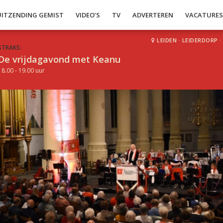
UITZENDING GEMIST
VIDEO’S
TV
ADVERTEREN
VACATURE
LEIDEN
·
LEIDERDORP
·
STRAKS:
De vrijdagavond met Keanu
18.00 - 19.00 uur