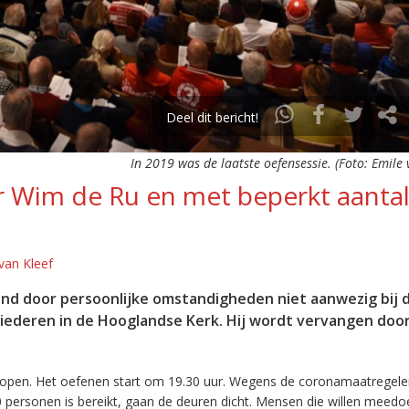
Deel dit bericht!
In 2019 was de laatste oefensessie. (Foto: Emile v
 Wim de Ru en met beperkt aanta
van Kleef
vond door persoonlijke omstandigheden niet aanwezig bij 
lliederen in de Hooglandse Kerk. Hij wordt vervangen doo
open. Het oefenen start om 19.30 uur. Wegens de coronamaatregelen
 personen is bereikt, gaan de deuren dicht. Mensen die willen meedo