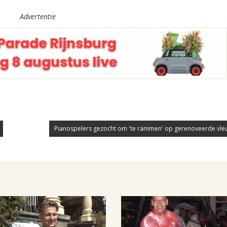
Advertentie
Pianospelers gezocht om 'te rammen' op gerenoveerde vleuge