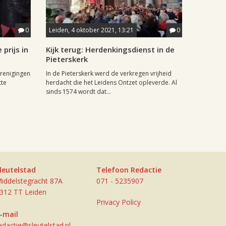
0
Leiden, 4 oktober 2021, 13:21
0
prijs in
Kijk terug: Herdenkingsdienst in de
Pieterskerk
erenigingen
In de Pieterskerk werd de verkregen vrijheid
tte
herdacht die het Leidens Ontzet opleverde. Al
sinds 1574 wordt dat...
leutelstad
Telefoon Redactie
iddelstegracht 87A
071 - 5235907
312 TT Leiden
Privacy Policy
-mail
edactie@sleutelstad.nl