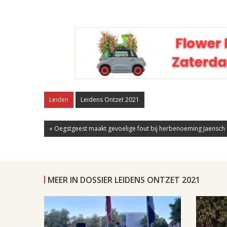
Leiden
Leidens Ontzet 2021
« Oegstgeest maakt gevoelige fout bij herbenoeming Jaensch
MEER IN DOSSIER LEIDENS ONTZET 2021