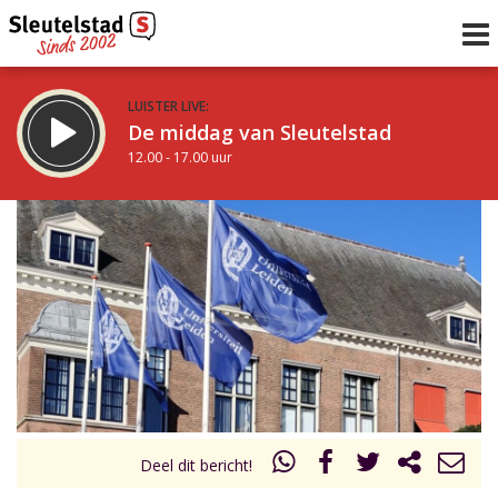
LUISTER LIVE:
De middag van Sleutelstad
12.00 - 17.00 uur
STRAKS:
Sleutelstad 30
17.00 - 19.00 uur
uur 1 van 0
Vorig uur
Volgend uur
Inklappen
Deel dit bericht!