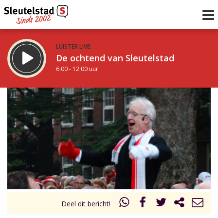
LUISTER LIVE:
De ochtend van Sleutelstad
6.00 - 12.00 uur
STRAKS:
De middag van Sleutelstad
12.00 - 18.00 uur
uur 1 van 0
Vorig uur
Volgend uur
Inklappen
Deel dit bericht!