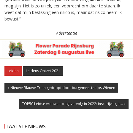
mag zijn. Het is zo uniek, een voorrecht om daar te staan. Ik
weet dat mijn beslissing een risico is, maar dat risico neem ik
bewust.”
Advertentie
Leiden
Leidens Ontzet 2021
« Nieuwe Blauwe Tram gedoopt door burgemeester Jos Wienen
TOP50 Leidse vrouwen krijgt vervolg in 2022: inschrijving is... »
LAATSTE NIEUWS