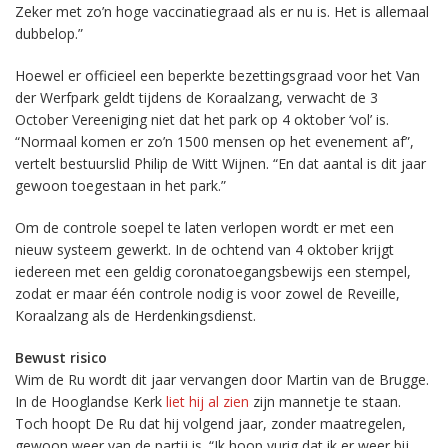
Zeker met zo’n hoge vaccinatiegraad als er nu is. Het is allemaal
dubbelop.”
Hoewel er officieel een beperkte bezettingsgraad voor het Van
der Werfpark geldt tijdens de Koraalzang, verwacht de 3
October Vereeniging niet dat het park op 4 oktober ‘vol’ is.
“Normaal komen er zo’n 1500 mensen op het evenement af”,
vertelt bestuurslid Philip de Witt Wijnen. “En dat aantal is dit jaar
gewoon toegestaan in het park.”
Om de controle soepel te laten verlopen wordt er met een
nieuw systeem gewerkt. In de ochtend van 4 oktober krijgt
iedereen met een geldig coronatoegangsbewijs een stempel,
zodat er maar één controle nodig is voor zowel de Reveille,
Koraalzang als de Herdenkingsdienst.
Bewust risico
Wim de Ru wordt dit jaar vervangen door Martin van de Brugge.
In de Hooglandse Kerk
liet hij al zien
zijn mannetje te staan.
Toch hoopt De Ru dat hij volgend jaar, zonder maatregelen,
gewoon weer van de partij is. “Ik hoop vurig dat ik er weer bij