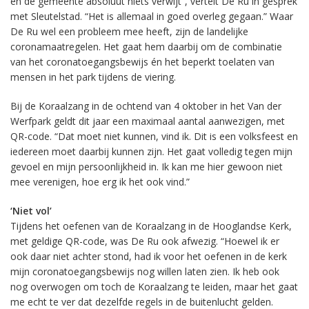
en de gemeente absoluut niets verwijt”, vertelt De Ru in gesprek
met Sleutelstad. “Het is allemaal in goed overleg gegaan.” Waar
De Ru wel een probleem mee heeft, zijn de landelijke
coronamaatregelen. Het gaat hem daarbij om de combinatie
van het coronatoegangsbewijs én het beperkt toelaten van
mensen in het park tijdens de viering.
Bij de Koraalzang in de ochtend van 4 oktober in het Van der
Werfpark geldt dit jaar een maximaal aantal aanwezigen, met
QR-code. “Dat moet niet kunnen, vind ik. Dit is een volksfeest en
iedereen moet daarbij kunnen zijn. Het gaat volledig tegen mijn
gevoel en mijn persoonlijkheid in. Ik kan me hier gewoon niet
mee verenigen, hoe erg ik het ook vind.”
‘Niet vol’
Tijdens het oefenen van de Koraalzang in de Hooglandse Kerk,
met geldige QR-code, was De Ru ook afwezig. “Hoewel ik er
ook daar niet achter stond, had ik voor het oefenen in de kerk
mijn coronatoegangsbewijs nog willen laten zien. Ik heb ook
nog overwogen om toch de Koraalzang te leiden, maar het gaat
me echt te ver dat dezelfde regels in de buitenlucht gelden.