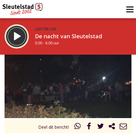
LUISTER LIVE:
De nacht van Sleutelstad
0.00 - 6.00 uur
STRAKS:
De ochtend van Sleutelstad
6.00 - 12.00 uur
uur 1 van 0
Vorig uur
Volgend uur
Inklappen
Deel dit bericht!