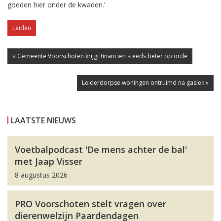
goeden hier onder de kwaden.’
Leiden
« Gemeente Voorschoten krijgt financiën steeds beter op orde
Leiderdorpse woningen ontruimd na gaslek »
LAATSTE NIEUWS
Voetbalpodcast 'De mens achter de bal'
met Jaap Visser
8 augustus 2026
PRO Voorschoten stelt vragen over
dierenwelzijn Paardendagen