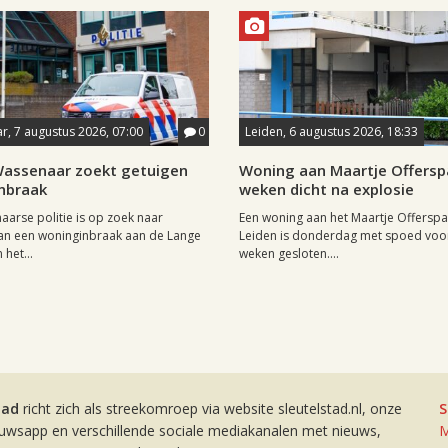
, 7 augustus 2026, 07:00
0
Leiden, 6 augustus 2026, 18:33
 Wassenaar zoekt getuigen
Woning aan Maartje Offersp
nbraak
weken dicht na explosie
arse politie is op zoek naar
Een woning aan het Maartje Offerspa
an een woninginbraak aan de Lange
Leiden is donderdag met spoed voor
het...
weken gesloten....
tad
richt zich als streekomroep via website sleutelstad.nl, onze
S
euwsapp en verschillende sociale mediakanalen met nieuws,
M