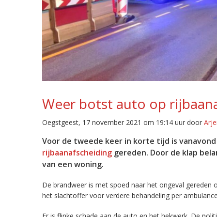
Weer botst auto op rijbaan
Oegstgeest, 17 november 2021 om 19:14 uur door
Arje
Voor de tweede keer in korte tijd is vanavo
rijbaanafscheiding
gereden. Door de klap bel
van een woning.
De brandweer is met spoed naar het ongeval gereden om 
het slachtoffer voor verdere behandeling per ambulance
Er is flinke schade aan de auto en het hekwerk. De pol