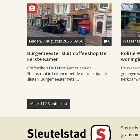
Leiden, 7 augustus 2026, 09:56
0
Wassenaar
Burgemeester sluit coffeeshop De
Politie
Eerste Kamer
woningi
Coffeeshop De Eerste Kamer aan de
De Wassena
Steenstraat in Leiden moet de deuren tijdelijk
getuigen v
sluiten. Burgemeester Peter...
Kerkdam in 
Meer 112 Sleutelstad
Sleutels
gratis ni