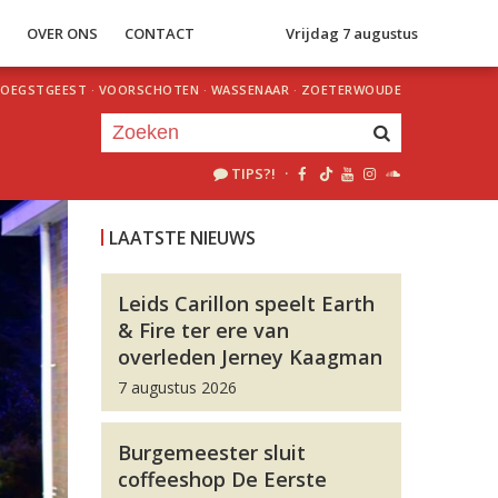
S
OVER ONS
CONTACT
Vrijdag 7 augustus
OEGSTGEEST
·
VOORSCHOTEN
·
WASSENAAR
·
ZOETERWOUDE
TIPS?!
·
Je luistert nu naar
uur 1 van 0
LAATSTE NIEUWS
«
Vorig uur
Volgend uur
»
Leids Carillon speelt Earth
& Fire ter ere van
overleden Jerney Kaagman
7 augustus 2026
Burgemeester sluit
coffeeshop De Eerste