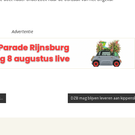
Advertentie
..
DZB mag blijven leveren aan kippensla