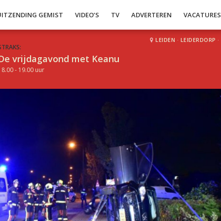
UITZENDING GEMIST
VIDEO’S
TV
ADVERTEREN
VACATURE
LEIDEN
·
LEIDERDORP
·
STRAKS:
De vrijdagavond met Keanu
18.00 - 19.00 uur