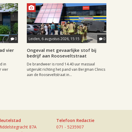
0
Leiden, 6 augustus 2026, 15:15
0
ad vier
Ongeval met gevaarlijke stof bij
bedrijf aan Rooseveltstraat
d in
De brandweer is rond 14.40 uur massaal
 vier
uitgerukt richting het pand van Bergman Clinics
aan de Rooseveltstraat in...
leutelstad
Telefoon Redactie
iddelstegracht 87A
071 - 5235907