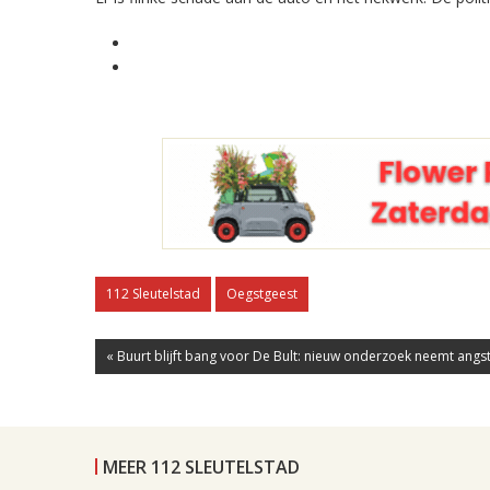
112 Sleutelstad
Oegstgeest
« Buurt blijft bang voor De Bult: nieuw onderzoek neemt angst.
MEER 112 SLEUTELSTAD