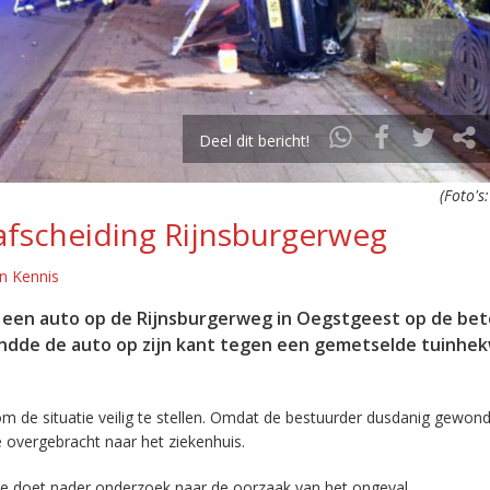
Deel dit bericht!
(Foto's
afscheiding Rijnsburgerweg
n Kennis
nd een auto op de Rijnsburgerweg in Oegstgeest op de be
andde de auto op zijn kant tegen een gemetselde tuinhe
de situatie veilig te stellen. Omdat de bestuurder dusdanig gewond 
 overgebracht naar het ziekenhuis.
itie doet nader onderzoek naar de oorzaak van het ongeval.