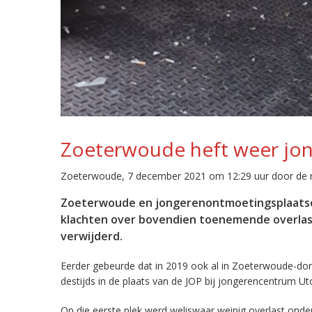
Zoeterwoude heft weer jo
Zoeterwoude, 7 december 2021 om 12:29 uur door de r
Zoeterwoude en jongerenontmoetingsplaatsen
klachten over bovendien toenemende overlast
verwijderd.
Eerder gebeurde dat in 2019 ook al in Zoeterwoude-dor
destijds in de plaats van de JOP bij jongerencentrum Ut
Op die eerste plek werd weliswaar weinig overlast o