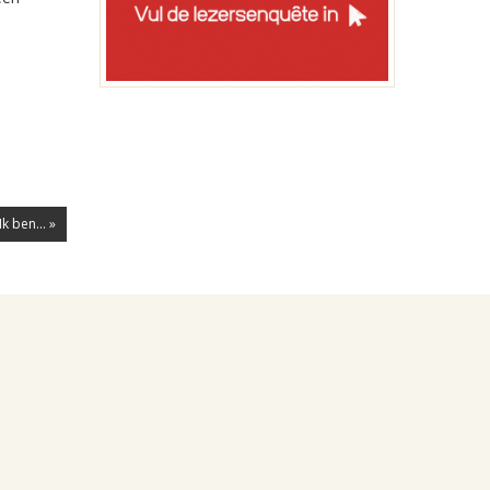
k ben... »