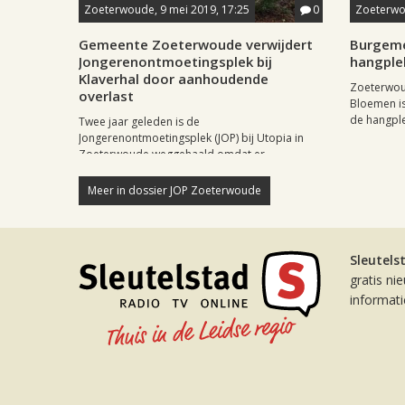
Zoeterwoude, 9 mei 2019, 17:25
0
Zoeterwou
Gemeente Zoeterwoude verwijdert
Burgeme
Jongerenontmoetingsplek bij
hangple
Klaverhal door aanhoudende
Zoeterwou
overlast
Bloemen is
de hangplek
Twee jaar geleden is de
Jongerenontmoetingsplek (JOP) bij Utopia in
Zoeterwoude weggehaald omdat er...
Meer in dossier JOP Zoeterwoude
Sleutels
gratis ni
informat