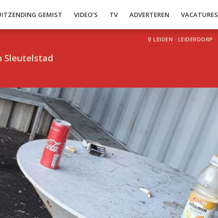
UITZENDING GEMIST
VIDEO’S
TV
ADVERTEREN
VACATURE
LEIDEN
·
LEIDERDORP
·
 Sleutelstad