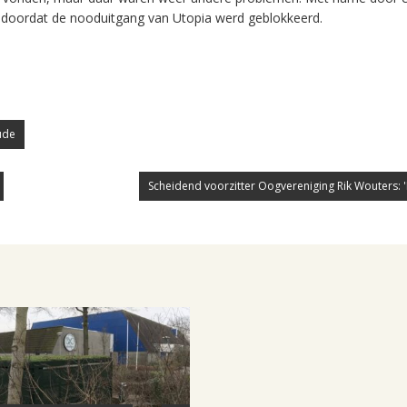
es doordat de nooduitgang van Utopia werd geblokkeerd.
ude
Scheidend voorzitter Oogvereniging Rik Wouters: 'I