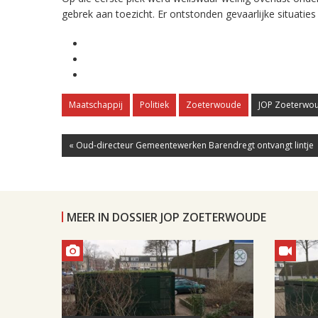
gebrek aan toezicht. Er ontstonden gevaarlijke situati
Maatschappij
Politiek
Zoeterwoude
JOP Zoeterwo
« Oud-directeur Gemeentewerken Barendregt ontvangt lintje
MEER IN DOSSIER JOP ZOETERWOUDE