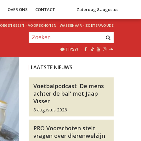
S
OVER ONS
CONTACT
Zaterdag 8 augustus
OEGSTGEEST
·
VOORSCHOTEN
·
WASSENAAR
·
ZOETERWOUDE
TIPS?!
·
Je luistert nu naar
uur 1 van 0
LAATSTE NIEUWS
«
Vorig uur
Volgend uur
»
Voetbalpodcast 'De mens
achter de bal' met Jaap
Visser
8 augustus 2026
PRO Voorschoten stelt
vragen over dierenwelzijn