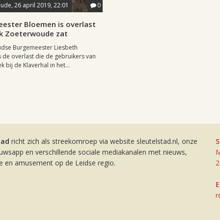
de, 26 april 2019, 22:01
0
ester Bloemen is overlast
k Zoeterwoude zat
dse Burgemeester Liesbeth
 de overlast die de gebruikers van
 bij de Klaverhal in het...
tad
richt zich als streekomroep via website sleutelstad.nl, onze
S
euwsapp en verschillende sociale mediakanalen met nieuws,
M
ie en amusement op de Leidse regio.
2
E
r