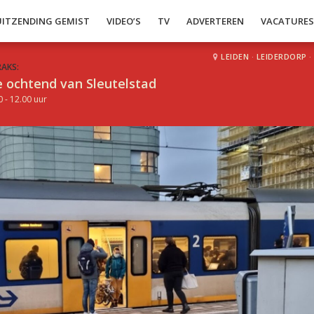
UITZENDING GEMIST
VIDEO’S
TV
ADVERTEREN
VACATURE
LEIDEN
·
LEIDERDORP
·
RAKS:
 ochtend van Sleutelstad
0 - 12.00 uur