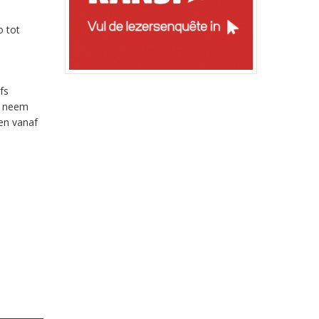
o tot
fs
of neem
ven vanaf