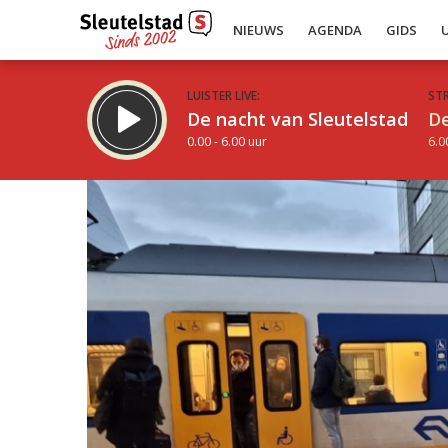
NIEUWS
AGENDA
GIDS
LUISTER LIVE:
ST
De nacht van Sleutelstad
De
0.00 - 6.00 uur
6.0
Inklappen