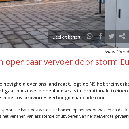
Deel dit bericht!
(Foto: Chris 
en openbaar vervoer door storm E
le hevigheid over ons land raast, legt de NS het treinverk
Het gaat om zowel binnenlandse als internationale treinen
 in de kustprovincies verhoogd naar code rood.
 spoor. De kans bestaat dat er bomen op het spoor waaien en dat k
s het verlenen van assistentie of uitvoeren van herstelwerk te gevaarli