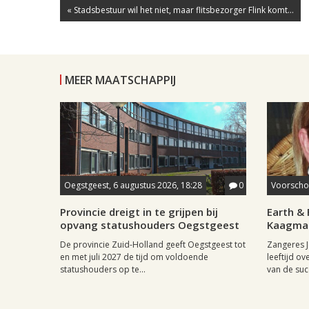
« Stadsbestuur wil het niet, maar flitsbezorger Flink komt...
MEER MAATSCHAPPIJ
Oegstgeest, 6 augustus 2026, 18:28
0
Voorschot
Provincie dreigt in te grijpen bij
Earth & 
opvang statushouders Oegstgeest
Kaagman
De provincie Zuid-Holland geeft Oegstgeest tot
Zangeres J
en met juli 2027 de tijd om voldoende
leeftijd ov
statushouders op te...
van de succ