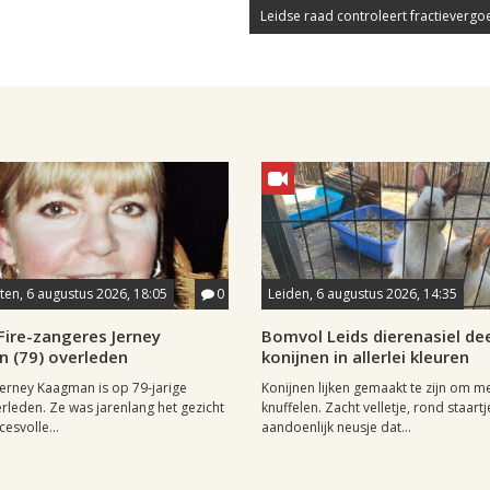
Leidse raad controleert fractievergo
en, 6 augustus 2026, 18:05
0
Leiden, 6 augustus 2026, 14:35
Fire-zangeres Jerney
Bomvol Leids dierenasiel dee
 (79) overleden
konijnen in allerlei kleuren
erney Kaagman is op 79-jarige
Konijnen lijken gemaakt te zijn om m
erleden. Ze was jarenlang het gezicht
knuffelen. Zacht velletje, rond staartj
esvolle...
aandoenlijk neusje dat...