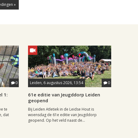
edingen »
0
Leiden, 6 augustus 2026, 13:54
0
l 1:
61e editie van Jeugddorp Leiden
geopend
ee te
Bij Leiden Atletiek in de Leidse Hout is
e, dat
woensdag de 61e editie van Jeugddorp
geopend. Op het veld naast de...