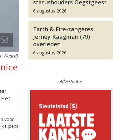
statushouders Oegstgeest
6 augustus 2026
Earth & Fire-zangeres
Jerney Kaagman (79)
overleden
6 augustus 2026
de Waard).
unice
Advertentie
eer
. Het
an voor
jk tijdens