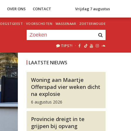
S
OVER ONS
CONTACT
Vrijdag 7 augustus
OEGSTGEEST
·
VOORSCHOTEN
·
WASSENAAR
·
ZOETERWOUDE
TIPS?!
·
Je luistert nu naar
uur 1 van 0
LAATSTE NIEUWS
«
Vorig uur
Volgend uur
»
Woning aan Maartje
Offerspad vier weken dicht
na explosie
6 augustus 2026
Provincie dreigt in te
grijpen bij opvang