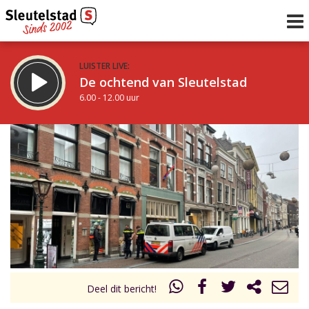
LUISTER LIVE:
De ochtend van Sleutelstad
6.00 - 12.00 uur
STRAKS:
De middag van Sleutelstad
12.00 - 18.00 uur
uur 1 van 0
Vorig uur
Volgend uur
Inklappen
Deel dit bericht!