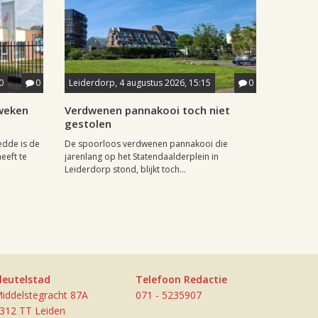
0
0
Leiderdorp, 4 augustus 2026, 15:15
0
weken
Verdwenen pannakooi toch niet
gestolen
dde is de
De spoorloos verdwenen pannakooi die
eeft te
jarenlang op het Statendaalderplein in
Leiderdorp stond, blijkt toch...
leutelstad
Telefoon Redactie
iddelstegracht 87A
071 - 5235907
312 TT Leiden