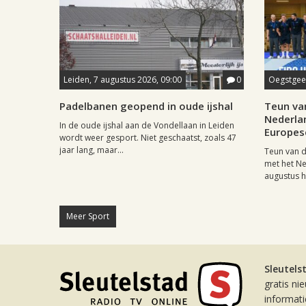
Leiden, 7 augustus 2026, 09:00
0
Oegstgees
Padelbanen geopend in oude ijshal
Teun va
Nederla
In de oude ijshal aan de Vondellaan in Leiden
Europese
wordt weer gesport. Niet geschaatst, zoals 47
jaar lang, maar...
Teun van d
met het N
augustus he
Meer Sport
Sleutels
gratis ni
informat