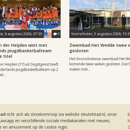
t, 6 augustus 2026, 07:30
0
Voorschoten, 5 augustus 2026, 15:3
n der Heijden wint met
Zwembad Het Wedde twee 
nds jeugdbasketbalteam
gesloten
 titel
Het Voorschotense zwembad Het We
komende twee weken gesloten. Dat h
er Heijden (17) uit Oegstgeest heeft
maken met...
ederlands jeugdbasketbalteam op 2
t...
tad
richt zich als streekomroep via website sleutelstad.nl, onze
S
euwsapp en verschillende sociale mediakanalen met nieuws,
M
ie en amusement op de Leidse regio.
2