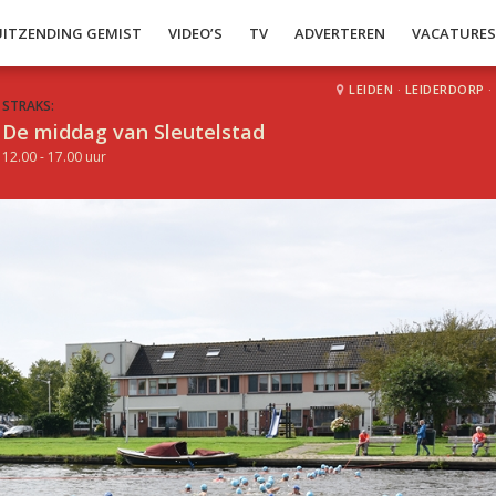
UITZENDING GEMIST
VIDEO’S
TV
ADVERTEREN
VACATURE
LEIDEN
·
LEIDERDORP
·
STRAKS:
De middag van Sleutelstad
12.00 - 17.00 uur