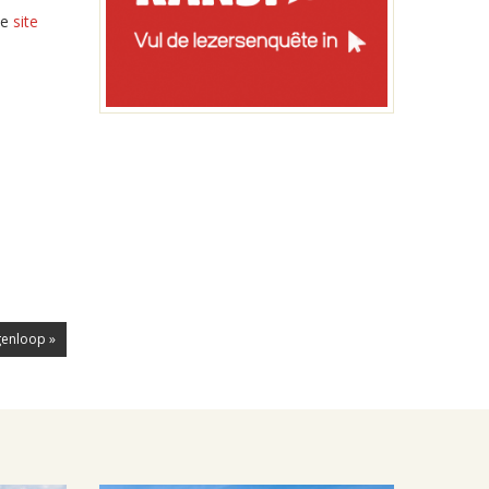
de
site
genloop »