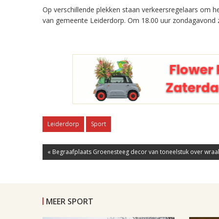
Op verschillende plekken staan verkeersregelaars om he
van gemeente Leiderdorp. Om 18.00 uur zondagavond zi
Leiderdorp
Sport
« Begraafplaats Groenesteeg decor van toneelstuk over wraa
MEER SPORT