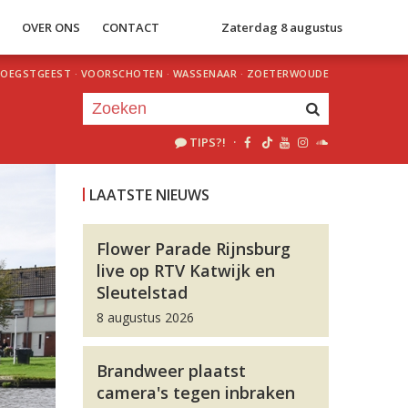
S
OVER ONS
CONTACT
Zaterdag 8 augustus
OEGSTGEEST
·
VOORSCHOTEN
·
WASSENAAR
·
ZOETERWOUDE
TIPS?!
·
Je luistert nu naar
uur 1 van 0
LAATSTE NIEUWS
«
Vorig uur
Volgend uur
»
Flower Parade Rijnsburg
live op RTV Katwijk en
Sleutelstad
8 augustus 2026
Brandweer plaatst
camera's tegen inbraken