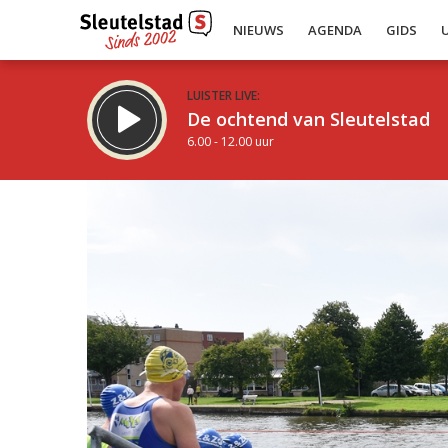
NIEUWS
AGENDA
GIDS
LUISTER LIVE:
De ochtend van Sleutelstad
6.00 - 12.00 uur
Inklappen