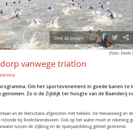
Deel dit bericht!
(Foto: Emile 
dorp vanwege triatlon
Wiersma
t programma. Om het sportevenement in goede banen te l
genomen. Zo is de Zijldijk ter hoogte van de Baanderij v
linterlaan en de Rietschans afgesloten met hekken. De Nieuweweg en 
 rotonde bij Roelofarendsveen. Ook op het water moet er rekening 
aarwater tussen de Zijlbrug en de Spanjaardsbrug geheel gestremd.