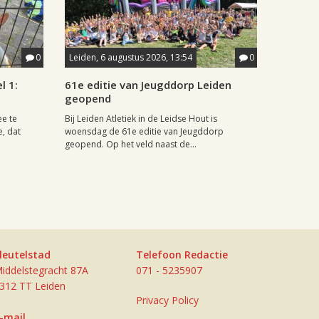
0
Leiden, 6 augustus 2026, 13:54
0
l 1:
61e editie van Jeugddorp Leiden
geopend
ee te
Bij Leiden Atletiek in de Leidse Hout is
e, dat
woensdag de 61e editie van Jeugddorp
geopend. Op het veld naast de...
leutelstad
Telefoon Redactie
iddelstegracht 87A
071 - 5235907
312 TT Leiden
Privacy Policy
-mail