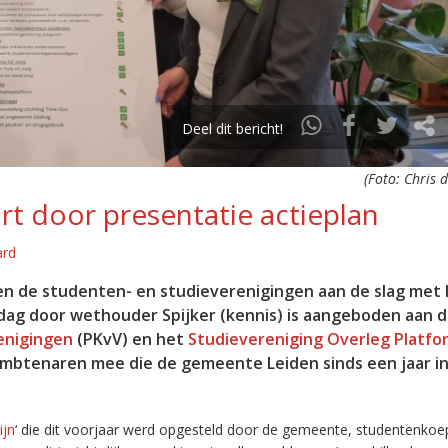
Deel dit bericht!
(Foto: Chris 
rt door presentatie actieplan
ard
n de studenten- en studieverenigingen aan de slag met 
dag door wethouder Spijker (kennis) is aangeboden aan 
enigingen
(PKvV) en het
Studievereniging Overleg Platfo
mbtenaren mee die de gemeente Leiden sinds een jaar in
ijn
‘ die dit voorjaar werd opgesteld door de gemeente, studentenkoe