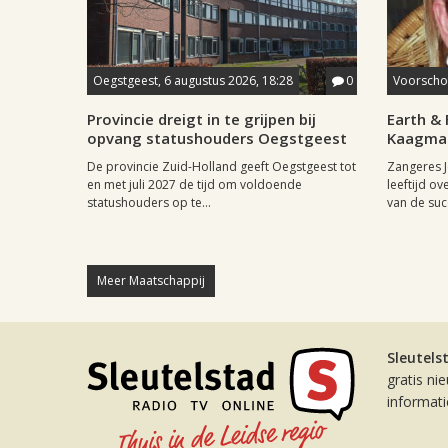
Oegstgeest, 6 augustus 2026, 18:28
0
Voorschot
Provincie dreigt in te grijpen bij
Earth & 
opvang statushouders Oegstgeest
Kaagman
De provincie Zuid-Holland geeft Oegstgeest tot
Zangeres J
en met juli 2027 de tijd om voldoende
leeftijd ov
statushouders op te...
van de succ
Meer Maatschappij
Sleutels
gratis ni
informat