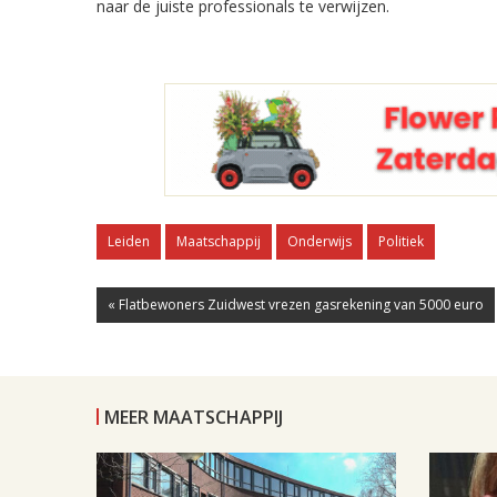
naar de juiste professionals te verwijzen.
Leiden
Maatschappij
Onderwijs
Politiek
« Flatbewoners Zuidwest vrezen gasrekening van 5000 euro
MEER MAATSCHAPPIJ