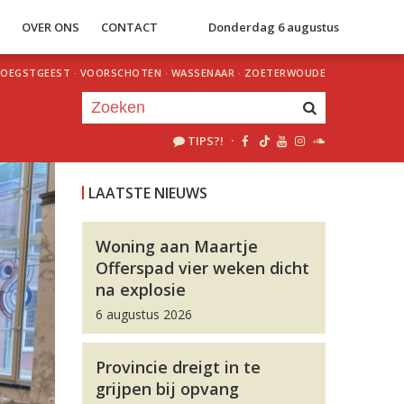
S
OVER ONS
CONTACT
Donderdag 6 augustus
OEGSTGEEST
·
VOORSCHOTEN
·
WASSENAAR
·
ZOETERWOUDE
TIPS?!
·
Je luistert nu naar
uur 1 van 0
LAATSTE NIEUWS
«
Vorig uur
Volgend uur
»
Woning aan Maartje
Offerspad vier weken dicht
na explosie
6 augustus 2026
Provincie dreigt in te
grijpen bij opvang