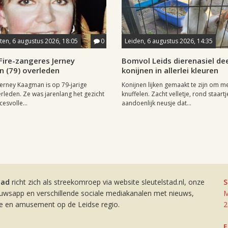
en, 6 augustus 2026, 18:05
0
Leiden, 6 augustus 2026, 14:35
Fire-zangeres Jerney
Bomvol Leids dierenasiel dee
 (79) overleden
konijnen in allerlei kleuren
erney Kaagman is op 79-jarige
Konijnen lijken gemaakt te zijn om m
erleden. Ze was jarenlang het gezicht
knuffelen. Zacht velletje, rond staartj
esvolle...
aandoenlijk neusje dat...
tad
richt zich als streekomroep via website sleutelstad.nl, onze
S
euwsapp en verschillende sociale mediakanalen met nieuws,
M
ie en amusement op de Leidse regio.
2
E