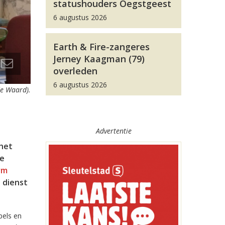
statushouders Oegstgeest
6 augustus 2026
Earth & Fire-zangeres
Jerney Kaagman (79)
overleden
6 augustus 2026
de Waard).
Advertentie
het
de
rm
 dienst
pels en