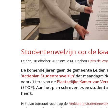
Studentenwelzijn op de kaa
Leiden, 18 oktober 2022 om 7:34 uur door
Chris de Wa
De komende jaren gaan de gemeente Leiden e
‘
Actieplan Studentenwelzijn
‘ dat maandagmid
voorzitters van de
Plaatselijke Kamer van Ver
(STOP). Aan het plan schreven twee studenta
heeft.
Het plan borduurt voort op de ‘
Verklaring studentenwelz