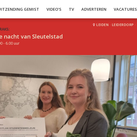
UITZENDING GEMIST
VIDEO’S
TV
ADVERTEREN
VACATURE
LEIDEN
·
LEIDERDORP
·
RAKS:
e nacht van Sleutelstad
0 - 6.00 uur