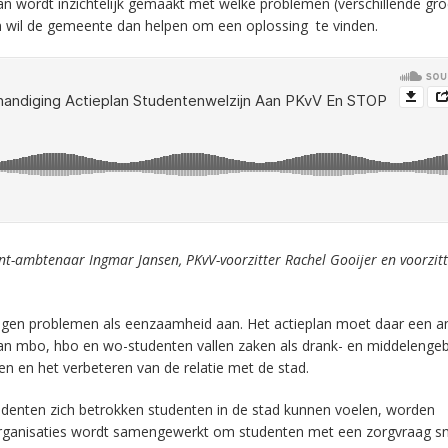
eplan wordt inzichtelijk gemaakt met welke problemen (verschillende gr
n wil de gemeente dan helpen om een oplossing te vinden.
nt-ambtenaar Ingmar Jansen, PKvV-voorzitter Rachel Gooijer en voorzit
egen problemen als eenzaamheid aan. Het actieplan moet daar een 
van mbo, hbo en wo-studenten vallen zaken als drank- en middelengeb
n en het verbeteren van de relatie met de stad.
denten zich betrokken studenten in de stad kunnen voelen, worden
sorganisaties wordt samengewerkt om studenten met een zorgvraag sn