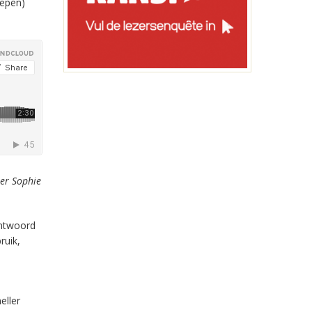
oepen)
ter Sophie
antwoord
ruik,
eller