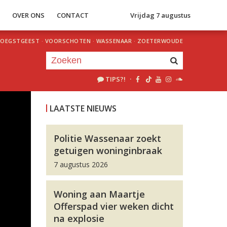
S
OVER ONS
CONTACT
Vrijdag 7 augustus
OEGSTGEEST
·
VOORSCHOTEN
·
WASSENAAR
·
ZOETERWOUDE
TIPS?!
·
Je luistert nu naar
uur 1 van 0
LAATSTE NIEUWS
«
Vorig uur
Volgend uur
»
Politie Wassenaar zoekt
getuigen woninginbraak
7 augustus 2026
Woning aan Maartje
Offerspad vier weken dicht
na explosie