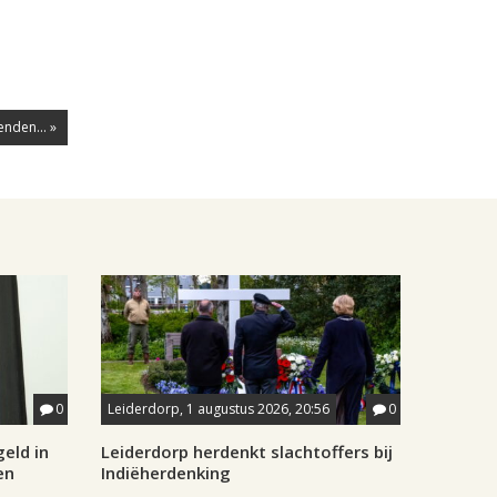
nden... »
0
Leiderdorp, 1 augustus 2026, 20:56
0
eld in
Leiderdorp herdenkt slachtoffers bij
en
Indiëherdenking