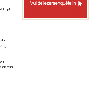
a
ntvangen.
n
olle
dat gaan
uwe
n en van