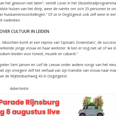
kan het gewoon niet laten”, vertelt Lever in het Sleutelstadprogramm
udste huizen van het dorp, weer de ruimte om zo’n 25 personen te o
 er huiskamervoorstellingen.” Of ze in Oegstgeest ook zelf weer in ee
oet nadenken.
OVER CULTUUR IN LEIDEN
n. Misschien komt er een reprise van ‘Upstairs Downstairs’, de succesv
erkende jonge vrouw en haar werkster. Ik ben er nog niet uit of we 
podium bieden voor toneel, muziek en cabaret.”
 spelen Sem Jansen en Leif de Leeuw onder andere songs van het nie
t zijn vroegere zelf het verhaal van zijn transitie van vrouw naar ma
 aan de Wijttenbachweg 43 in Oegstgeest.
Advertentie