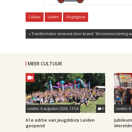
Cultuur
Leiden
Oegstgeest
« Transformator verwoest door brand: 'Stroomvoorziening wa
MEER CULTUUR
Leiden, 6 augustus 2026, 13:54
0
Leiden, 6
61e editie van Jeugddorp Leiden
Jubileum
geopend
Wereld