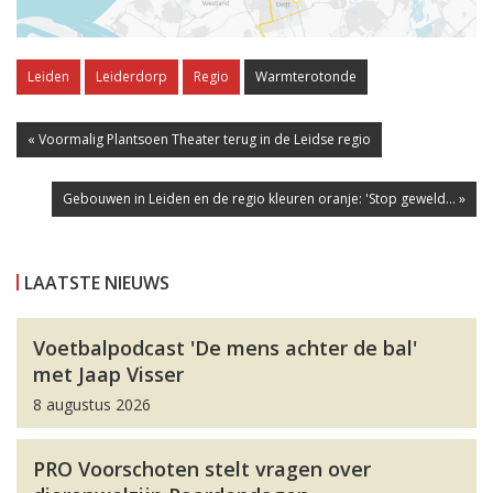
Leiden
Leiderdorp
Regio
Warmterotonde
« Voormalig Plantsoen Theater terug in de Leidse regio
Gebouwen in Leiden en de regio kleuren oranje: 'Stop geweld... »
LAATSTE NIEUWS
Voetbalpodcast 'De mens achter de bal'
met Jaap Visser
8 augustus 2026
PRO Voorschoten stelt vragen over