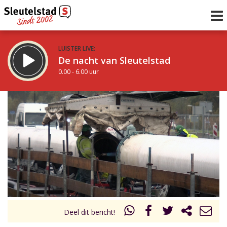
LUISTER LIVE:
De nacht van Sleutelstad
0.00 - 6.00 uur
STRAKS:
De ochtend van Sleutelstad
6.00 - 12.00 uur
uur 1 van 0
Vorig uur
Volgend uur
Inklappen
Deel dit bericht!