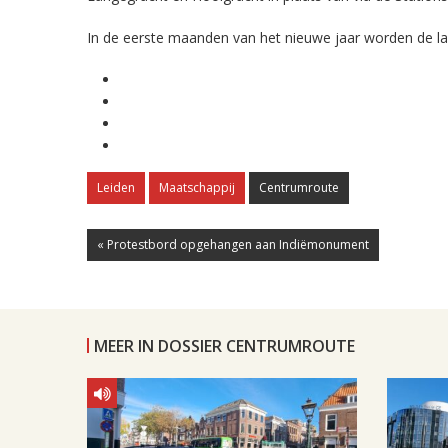
In de eerste maanden van het nieuwe jaar worden de la
Leiden
Maatschappij
Centrumroute
« Protestbord opgehangen aan Indiëmonument
MEER IN DOSSIER CENTRUMROUTE