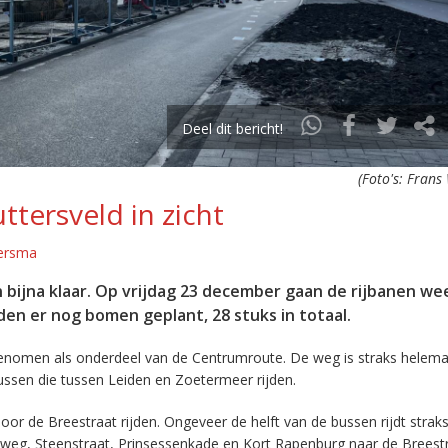
Deel dit bericht!
(Foto's: Frans
tersveld in zicht
ersma
bijna klaar. Op vrijdag 23 december gaan de rijbanen we
n er nog bomen geplant, 28 stuks in totaal.
genomen als onderdeel van de Centrumroute. De weg is straks helema
ussen die tussen Leiden en Zoetermeer rijden.
oor de Breestraat rijden. Ongeveer de helft van de bussen rijdt straks
sweg, Steenstraat, Prinsessenkade en Kort Rapenburg naar de Breestr