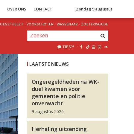
S
OVER ONS
CONTACT
Zondag 9 augustus
OEGSTGEEST
·
VOORSCHOTEN
·
WASSENAAR
·
ZOETERWOUDE
TIPS?!
·
Je luistert nu naar
uur 1 van 0
LAATSTE NIEUWS
«
Vorig uur
Volgend uur
»
Ongeregeldheden na WK-
duel kwamen voor
gemeente en politie
onverwacht
9 augustus 2026
Herhaling uitzending