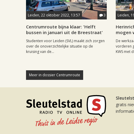
Leiden, 22 oktober 2022, 13:57
3
Leiden, 1
Centrumroute bijna klaar: 'Helft
Herinric
bussen in januari uit de Breestraat'
mogen w
Studenten voor Leiden (SVL) maakt zich zorgen
De werkza
over de onoverzichtelijke situatie op de
vorderen g
kruising van de...
KWS met de 
Meer in dossier Centrumroute
Sleutels
gratis ni
informat