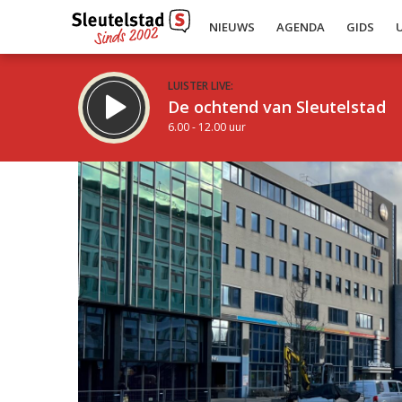
NIEUWS
AGENDA
GIDS
LUISTER LIVE:
De ochtend van Sleutelstad
6.00 - 12.00 uur
Inklappen