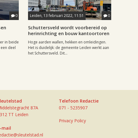
0
Leiden, 13 februari 2022, 11:51
0
sen
Schuttersveld wordt voorbereid op
herinrichting en bouw kantoortoren
er in beide
Hoge aarden wallen, hekken en omleidingen.
 een deel
Het is duidelijk: de gemeente Leiden werkt aan
het Schuttersveld. Dit...
leutelstad
Telefoon Redactie
iddelstegracht 87A
071 - 5235907
312 TT Leiden
Privacy Policy
-mail
edactie@sleutelstad.nl