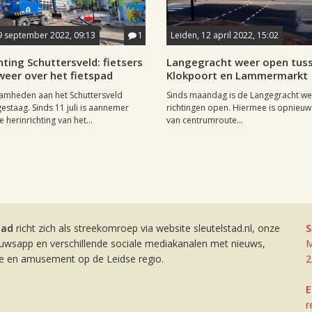
9 september 2022, 09:13
1
Leiden, 12 april 2022, 15:02
hting Schuttersveld: fietsers
Langegracht weer open tus
eer over het fietspad
Klokpoort en Lammermarkt
amheden aan het Schuttersveld
Sinds maandag is de Langegracht we
estaag. Sinds 11 juli is aannemer
richtingen open. Hiermee is opnieuw
herinrichting van het...
van centrumroute...
tad
richt zich als streekomroep via website sleutelstad.nl, onze
S
euwsapp en verschillende sociale mediakanalen met nieuws,
M
ie en amusement op de Leidse regio.
2
E
r