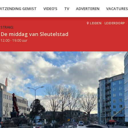
UITZENDING GEMIST
VIDEO’S
TV
ADVERTEREN
VACATURE
LEIDEN
·
LEIDERDORP
·
STRAKS:
De middag van Sleutelstad
12.00 - 19.00 uur