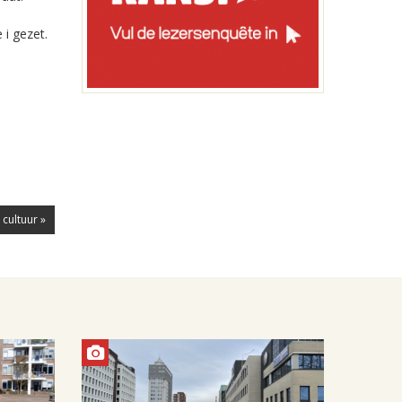
i gezet.
cultuur »