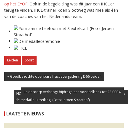
op het EYOF
. Ook in de begeleiding was dit jaar een IHCL’er
terug te vinden. IHCL-trainer Koen Slootweg was mee als één
van de coaches van het Nederlands team.
Leiden
Sport
« Goedbezochte openbare fractievergadering D66 Leiden
Leiderdorp verhoogt bijdrage aan voedselbank tot 23.000 »
IHCL'ers Koen Slootweg (links) en Pom Straathof (vierde van links) na
Pom aan de telefoon met Sleutelstad. (Foto: Jeroen Straathof).
De medailleceremonie
de medaille-uitreiking. (Foto: Jeroen Straathof).
LAATSTE NIEUWS