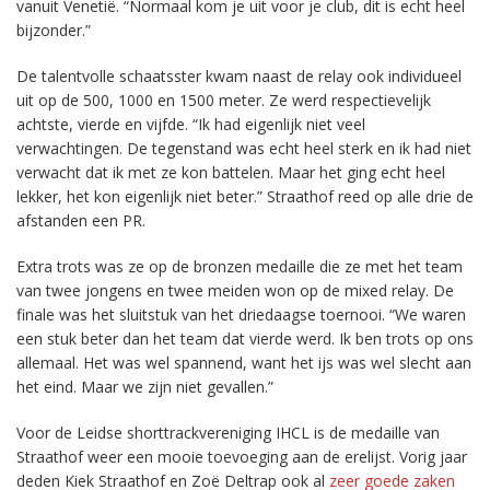
vanuit Venetië. “Normaal kom je uit voor je club, dit is echt heel
bijzonder.”
De talentvolle schaatsster kwam naast de relay ook individueel
uit op de 500, 1000 en 1500 meter. Ze werd respectievelijk
achtste, vierde en vijfde. “Ik had eigenlijk niet veel
verwachtingen. De tegenstand was echt heel sterk en ik had niet
verwacht dat ik met ze kon battelen. Maar het ging echt heel
lekker, het kon eigenlijk niet beter.” Straathof reed op alle drie de
afstanden een PR.
Extra trots was ze op de bronzen medaille die ze met het team
van twee jongens en twee meiden won op de mixed relay. De
finale was het sluitstuk van het driedaagse toernooi. “We waren
een stuk beter dan het team dat vierde werd. Ik ben trots op ons
allemaal. Het was wel spannend, want het ijs was wel slecht aan
het eind. Maar we zijn niet gevallen.”
Voor de Leidse shorttrackvereniging IHCL is de medaille van
Straathof weer een mooie toevoeging aan de erelijst. Vorig jaar
deden Kiek Straathof en Zoë Deltrap ook al
zeer goede zaken