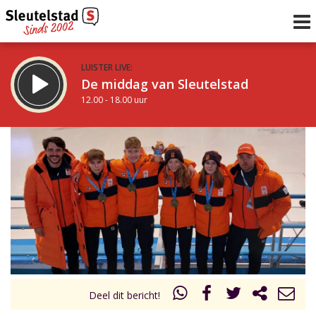
LUISTER LIVE:
De middag van Sleutelstad
12.00 - 18.00 uur
STRAKS:
De avond van Sleutelstad
18.00 - 21.00 uur
uur 1 van 0
Vorig uur
Volgend uur
Inklappen
Deel dit bericht!