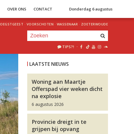
S
OVER ONS
CONTACT
Donderdag 6 augustus
OEGSTGEEST
·
VOORSCHOTEN
·
WASSENAAR
·
ZOETERWOUDE
TIPS?!
·
Je luistert nu naar
uur 1 van 0
LAATSTE NIEUWS
«
Vorig uur
Volgend uur
»
Woning aan Maartje
Offerspad vier weken dicht
na explosie
6 augustus 2026
Provincie dreigt in te
grijpen bij opvang