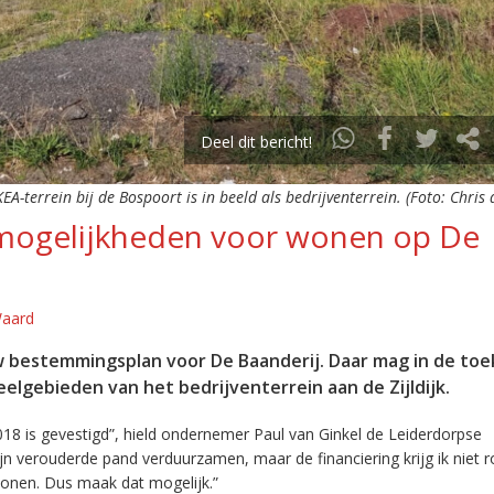
Deel dit bericht!
EA-terrein bij de Bospoort is in beeld als bedrijventerrein. (Foto: Chris
mogelijkheden voor wonen op De
Waard
 bestemmingsplan voor De Baanderij. Daar mag in de to
lgebieden van het bedrijventerrein aan de Zijldijk.
018 is gevestigd”, hield ondernemer Paul van Ginkel de Leiderdorpse
ijn verouderde pand verduurzamen, maar de financiering krijg ik niet 
wonen. Dus maak dat mogelijk.”