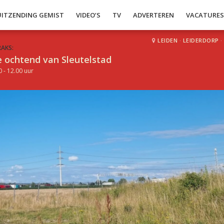
UITZENDING GEMIST
VIDEO’S
TV
ADVERTEREN
VACATURE
LEIDEN
·
LEIDERDORP
·
RAKS:
 ochtend van Sleutelstad
0 - 12.00 uur