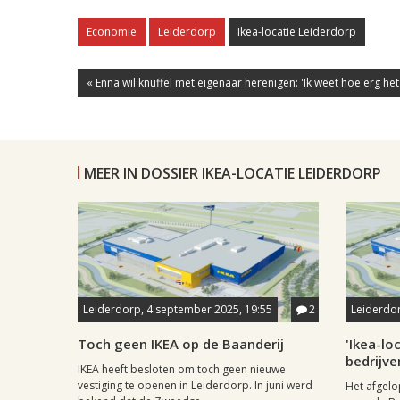
Economie
Leiderdorp
Ikea-locatie Leiderdorp
« Enna wil knuffel met eigenaar herenigen: 'Ik weet hoe erg het i
MEER IN DOSSIER IKEA-LOCATIE LEIDERDORP
Leiderdorp, 4 september 2025, 19:55
2
Leiderdo
Toch geen IKEA op de Baanderij
'Ikea-lo
bedrijve
IKEA heeft besloten om toch geen nieuwe
vestiging te openen in Leiderdorp. In juni werd
Het afgelo