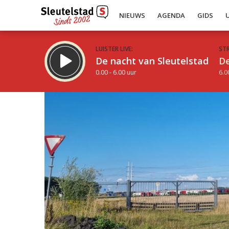
NIEUWS
AGENDA
GIDS
LUISTER LIVE:
ST
De nacht van Sleutelstad
De
0.00 - 6.00 uur
6.0
Inklappen