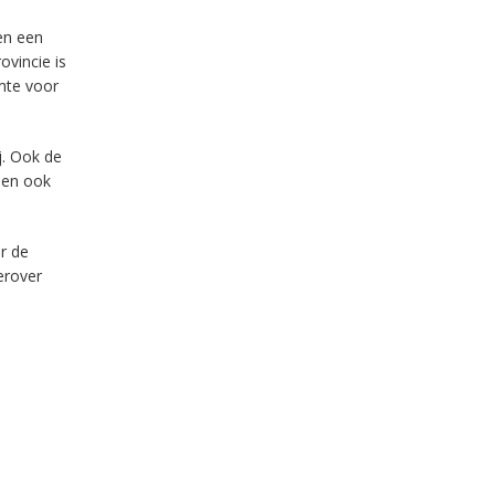
en een
ovincie is
mte voor
. Ook de
nen ook
r de
erover