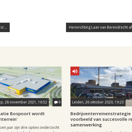
s'...
Herinrichting Laan van Berendrecht a
rp, 28 november 2021, 16:52
9
Leiden, 26 oktober 2020, 19:23
catie Bospoort wordt
Bedrijventerreinenstrategie 
nterrein'
voorbeeld van succesvolle r
samenwerking
pen jaar zijn drie opties onderzocht