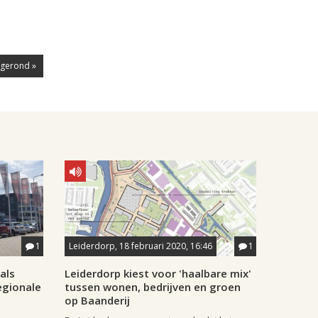
fgerond »
1
Leiderdorp, 18 februari 2020, 16:46
1
als
Leiderdorp kiest voor 'haalbare mix'
egionale
tussen wonen, bedrijven en groen
op Baanderij