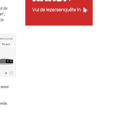
ld de
l”,
 De
j waar
oede.