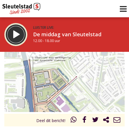
LUISTER LIVE:
De middag van Sleutelstad
12.00 - 18.00 uur
STRAKS:
De avond van Sleutelstad
18.00 - 19.00 uur
uur 1 van 0
Vorig uur
Volgend uur
Inklappen
Deel dit bericht!