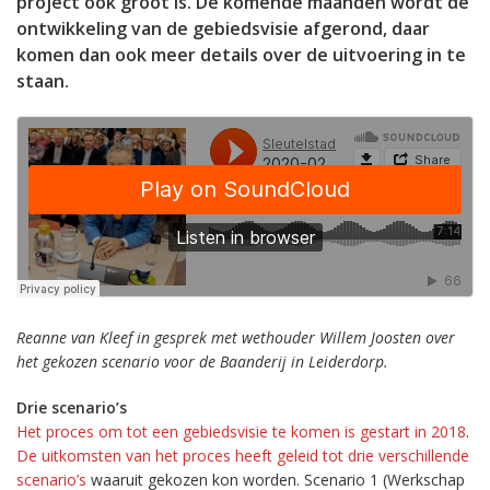
project ook groot is. De komende maanden wordt de
ontwikkeling van de gebiedsvisie afgerond, daar
komen dan ook meer details over de uitvoering in te
staan.
Reanne van Kleef in gesprek met wethouder Willem Joosten over
het gekozen scenario voor de Baanderij in Leiderdorp.
Drie scenario’s
Het proces om tot een gebiedsvisie te komen is gestart in 2018
.
De uitkomsten van het proces heeft geleid tot drie verschillende
scenario’s
waaruit gekozen kon worden. Scenario 1 (Werkschap