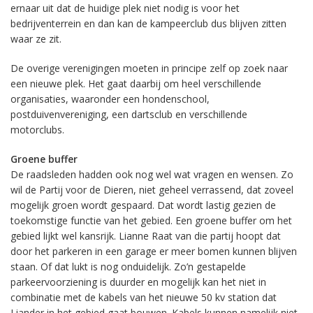
ernaar uit dat de huidige plek niet nodig is voor het
bedrijventerrein en dan kan de kampeerclub dus blijven zitten
waar ze zit.
De overige verenigingen moeten in principe zelf op zoek naar
een nieuwe plek. Het gaat daarbij om heel verschillende
organisaties, waaronder een hondenschool,
postduivenvereniging, een dartsclub en verschillende
motorclubs.
Groene buffer
De raadsleden hadden ook nog wel wat vragen en wensen. Zo
wil de Partij voor de Dieren, niet geheel verrassend, dat zoveel
mogelijk groen wordt gespaard. Dat wordt lastig gezien de
toekomstige functie van het gebied. Een groene buffer om het
gebied lijkt wel kansrijk. Lianne Raat van die partij hoopt dat
door het parkeren in een garage er meer bomen kunnen blijven
staan. Of dat lukt is nog onduidelijk. Zo’n gestapelde
parkeervoorziening is duurder en mogelijk kan het niet in
combinatie met de kabels van het nieuwe 50 kv station dat
Liander in het gebied gaat bouwen. Kabels kunnen namelijk niet