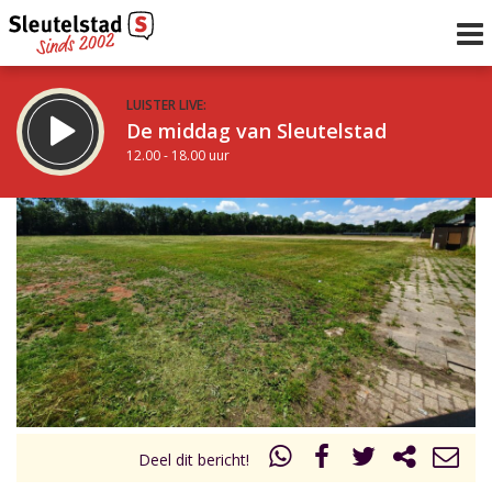
LUISTER LIVE:
De middag van Sleutelstad
12.00 - 18.00 uur
STRAKS:
De vrijdagavond met Keanu
18.00 - 19.00 uur
uur 1 van 0
Vorig uur
Volgend uur
Inklappen
Deel dit bericht!