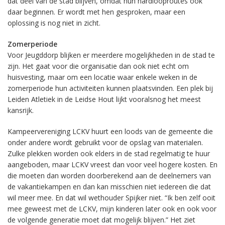
dat deel van de stad blijven, omdat hun hardlooproutes ook
daar beginnen. Er wordt met hen gesproken, maar een
oplossing is nog niet in zicht.
Zomerperiode
Voor Jeugddorp blijken er meerdere mogelijkheden in de stad te
zijn. Het gaat voor die organisatie dan ook niet echt om
huisvesting, maar om een locatie waar enkele weken in de
zomerperiode hun activiteiten kunnen plaatsvinden. Een plek bij
Leiden Atletiek in de Leidse Hout lijkt vooralsnog het meest
kansrijk.
Kampeervereniging LCKV huurt een loods van de gemeente die
onder andere wordt gebruikt voor de opslag van materialen.
Zulke plekken worden ook elders in de stad regelmatig te huur
aangeboden, maar LCKV vreest dan voor veel hogere kosten. En
die moeten dan worden doorberekend aan de deelnemers van
de vakantiekampen en dan kan misschien niet iedereen die dat
wil meer mee. En dat wil wethouder Spijker niet. “Ik ben zelf ooit
mee geweest met de LCKV, mijn kinderen later ook en ook voor
de volgende generatie moet dat mogelijk blijven.” Het ziet