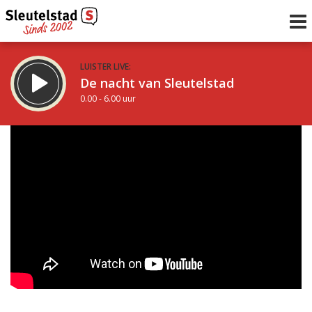
LUISTER LIVE:
De nacht van Sleutelstad
0.00 - 6.00 uur
STRAKS:
De ochtend van Sleutelstad
6.00 - 12.00 uur
uur 1 van 0
Vorig uur
Volgend uur
Inklappen