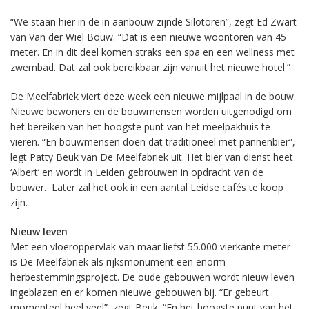
“We staan hier in de in aanbouw zijnde Silotoren”, zegt Ed Zwart
van Van der Wiel Bouw. “Dat is een nieuwe woontoren van 45
meter. En in dit deel komen straks een spa en een wellness met
zwembad. Dat zal ook bereikbaar zijn vanuit het nieuwe hotel.”
De Meelfabriek viert deze week een nieuwe mijlpaal in de bouw.
Nieuwe bewoners en de bouwmensen worden uitgenodigd om
het bereiken van het hoogste punt van het meelpakhuis te
vieren. “En bouwmensen doen dat traditioneel met pannenbier”,
legt Patty Beuk van De Meelfabriek uit. Het bier van dienst heet
‘Albert’ en wordt in Leiden gebrouwen in opdracht van de
bouwer. Later zal het ook in een aantal Leidse cafés te koop
zijn.
Nieuw leven
Met een vloeroppervlak van maar liefst 55.000 vierkante meter
is De Meelfabriek als rijksmonument een enorm
herbestemmingsproject. De oude gebouwen wordt nieuw leven
ingeblazen en er komen nieuwe gebouwen bij. “Er gebeurt
momenteel heel veel”, zegt Beuk. “En het hoogste punt van het