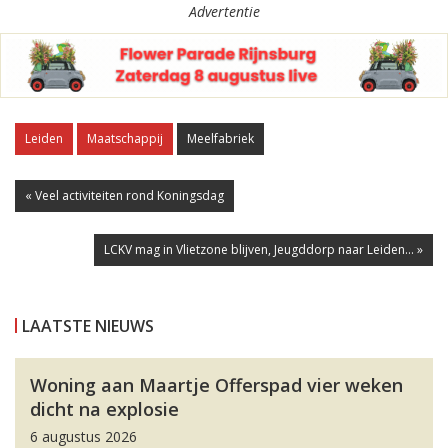
Advertentie
Leiden
Maatschappij
Meelfabriek
« Veel activiteiten rond Koningsdag
LCKV mag in Vlietzone blijven, Jeugddorp naar Leiden... »
LAATSTE NIEUWS
Woning aan Maartje Offerspad vier weken
dicht na explosie
6 augustus 2026