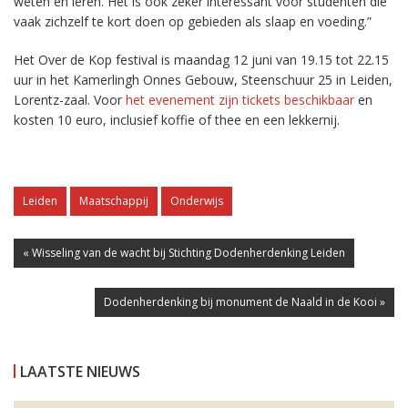
weten en leren. Het is ook zeker interessant voor studenten die
vaak zichzelf te kort doen op gebieden als slaap en voeding.”
Het Over de Kop festival is maandag 12 juni van 19.15 tot 22.15
uur in het Kamerlingh Onnes Gebouw, Steenschuur 25 in Leiden,
Lorentz-zaal. Voor
het evenement zijn tickets beschikbaar
en
kosten 10 euro, inclusief koffie of thee en een lekkernij.
Leiden
Maatschappij
Onderwijs
« Wisseling van de wacht bij Stichting Dodenherdenking Leiden
Dodenherdenking bij monument de Naald in de Kooi »
LAATSTE NIEUWS