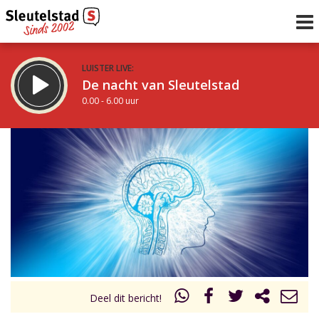
LUISTER LIVE:
De nacht van Sleutelstad
0.00 - 6.00 uur
STRAKS:
De ochtend van Sleutelstad
6.00 - 12.00 uur
uur 1 van 0
Vorig uur
Volgend uur
Inklappen
Deel dit bericht!