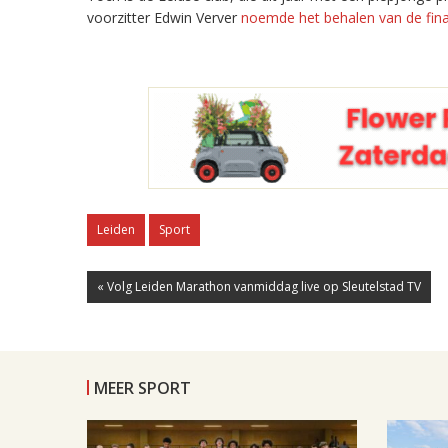
voorzitter Edwin Verver
noemde het behalen van de fina
Leiden
Sport
« Volg Leiden Marathon vanmiddag live op Sleutelstad TV
MEER SPORT