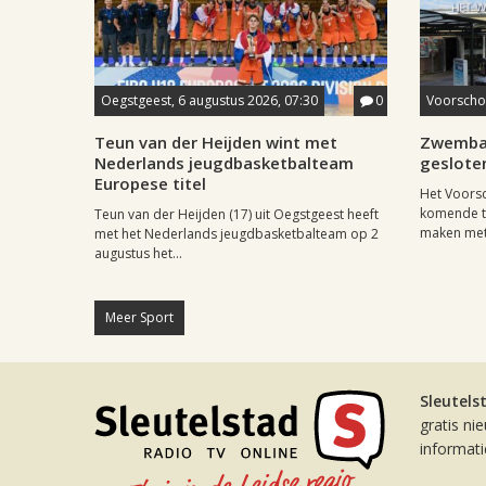
Oegstgeest, 6 augustus 2026, 07:30
0
Voorschot
Teun van der Heijden wint met
Zwemba
Nederlands jeugdbasketbalteam
geslote
Europese titel
Het Voors
komende tw
Teun van der Heijden (17) uit Oegstgeest heeft
maken met.
met het Nederlands jeugdbasketbalteam op 2
augustus het...
Meer Sport
Sleutels
gratis ni
informat