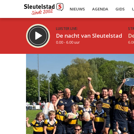
NIEUWS
AGENDA
GIDS
LUISTER LIVE:
ST
De nacht van Sleutelstad
De
0.00 - 6.00 uur
6.0
Inklappen