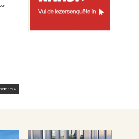
sse.
lnemers »