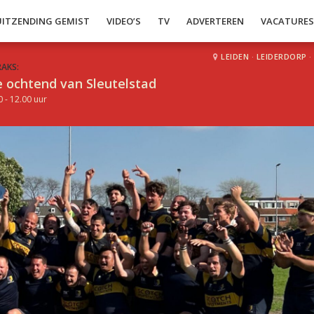
UITZENDING GEMIST
VIDEO’S
TV
ADVERTEREN
VACATURE
LEIDEN
·
LEIDERDORP
·
RAKS:
 ochtend van Sleutelstad
0 - 12.00 uur