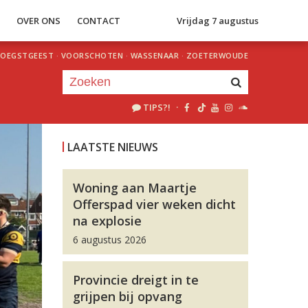
S
OVER ONS
CONTACT
Vrijdag 7 augustus
OEGSTGEEST
·
VOORSCHOTEN
·
WASSENAAR
·
ZOETERWOUDE
TIPS?!
·
Je luistert nu naar
uur 1 van 0
LAATSTE NIEUWS
«
Vorig uur
Volgend uur
»
Woning aan Maartje
Offerspad vier weken dicht
na explosie
6 augustus 2026
Provincie dreigt in te
grijpen bij opvang