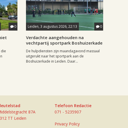
0
Leiden, 3 augustus 2026, 22:13
0
iet
Verdachte aangehouden na
vechtpartij sportpark Boshuizerkade
 die
De hulpdiensten zijn maandagavond massaal
in
uitgerukt naar het sportpark aan de
Boshuizerkade in Leiden. Daar...
leutelstad
Telefoon Redactie
iddelstegracht 87A
071 - 5235907
312 TT Leiden
Privacy Policy