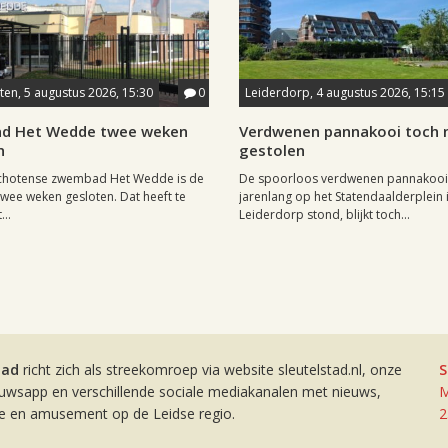
en, 5 augustus 2026, 15:30
0
Leiderdorp, 4 augustus 2026, 15:15
d Het Wedde twee weken
Verdwenen pannakooi toch n
n
gestolen
chotense zwembad Het Wedde is de
De spoorloos verdwenen pannakooi
ee weken gesloten. Dat heeft te
jarenlang op het Statendaalderplein 
..
Leiderdorp stond, blijkt toch...
tad
richt zich als streekomroep via website sleutelstad.nl, onze
S
euwsapp en verschillende sociale mediakanalen met nieuws,
M
ie en amusement op de Leidse regio.
2