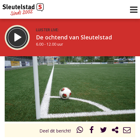
LUISTER LIVE:
De ochtend van Sleutelstad
6.00 - 12.00 uur
STRAKS:
De middag van Sleutelstad
12.00 - 17.00 uur
uur 1 van 0
Vorig uur
Volgend uur
Inklappen
Deel dit bericht!