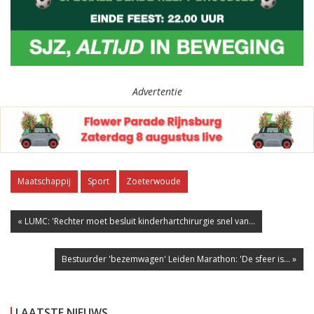
Advertentie
Maatschappij
Sport
Zoeterwoude
« LUMC: 'Rechter moet besluit kinderhartchirurgie snel van...
Bestuurder 'bezemwagen' Leiden Marathon: 'De sfeer is... »
LAATSTE NIEUWS