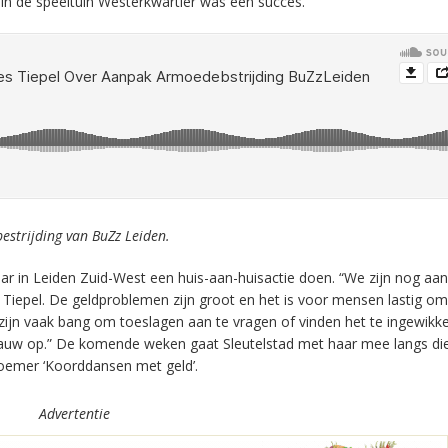
r in de speeltuin Westerkwartier was een succes.
strijding van BuZz Leiden.
aar in Leiden Zuid-West een huis-aan-huisactie doen. “We zijn nog aan
iepel. De geldproblemen zijn groot en het is voor mensen lastig om
zijn vaak bang om toeslagen aan te vragen of vinden het te ingewikke
gauw op.” De komende weken gaat Sleutelstad met haar mee langs di
noemer ‘Koorddansen met geld’.
Advertentie