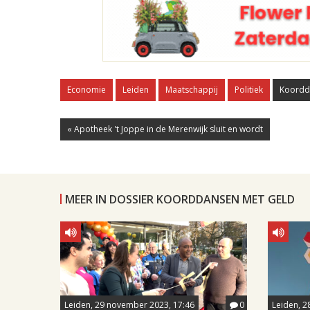
Economie
Leiden
Maatschappij
Politiek
Koordd
« Apotheek 't Joppe in de Merenwijk sluit en wordt
MEER IN DOSSIER KOORDDANSEN MET GELD
Leiden, 29 november 2023, 17:46
0
Leiden, 2