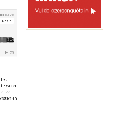
 het
 te weten
ld. Ze
ensten en