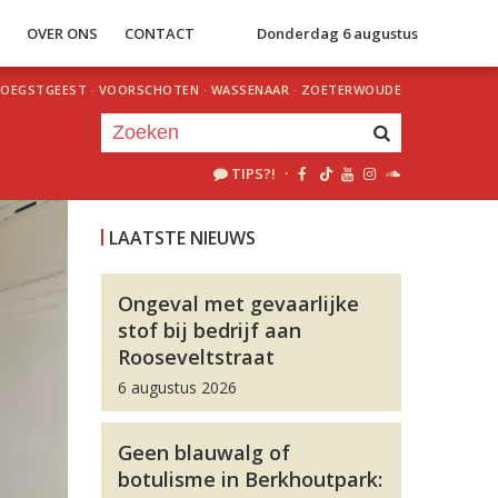
S
OVER ONS
CONTACT
Donderdag 6 augustus
OEGSTGEEST
·
VOORSCHOTEN
·
WASSENAAR
·
ZOETERWOUDE
TIPS?!
·
Je luistert nu naar
uur 1 van 0
LAATSTE NIEUWS
«
Vorig uur
Volgend uur
»
Ongeval met gevaarlijke
stof bij bedrijf aan
Rooseveltstraat
6 augustus 2026
Geen blauwalg of
botulisme in Berkhoutpark: