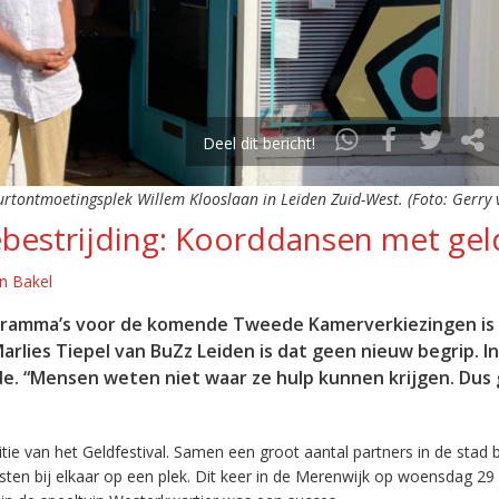
Deel dit bericht!
urtontmoetingsplek Willem Klooslaan in Leiden Zuid-West. (Foto: Gerry 
bestrijding: Koorddansen met gel
n Bakel
gramma’s voor de komende Tweede Kamerverkiezingen is
lies Tiepel van BuZz Leiden is dat geen nieuw begrip. In
de. “Mensen weten niet waar ze hulp kunnen krijgen. Dus 
e van het Geldfestival. Samen een groot aantal partners in de stad 
ensten bij elkaar op een plek. Dit keer in de Merenwijk op woensdag 29