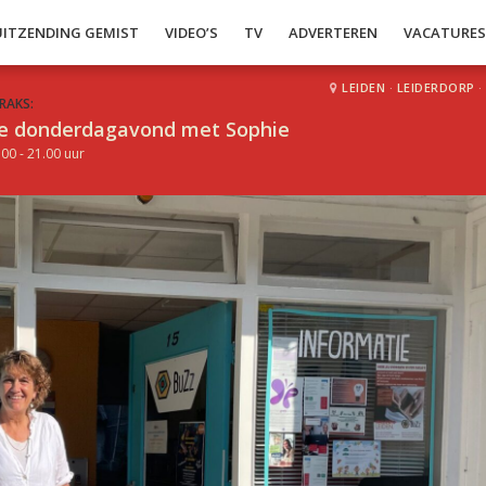
UITZENDING GEMIST
VIDEO’S
TV
ADVERTEREN
VACATURE
LEIDEN
·
LEIDERDORP
·
RAKS:
e donderdagavond met Sophie
.00 - 21.00 uur