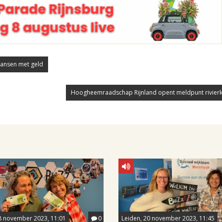
ansen met geld
Hoogheemraadschap Rijnland opent meldpunt rivierk
8 november 2023, 11:01
0
Leiden, 20 november 2023, 11:45