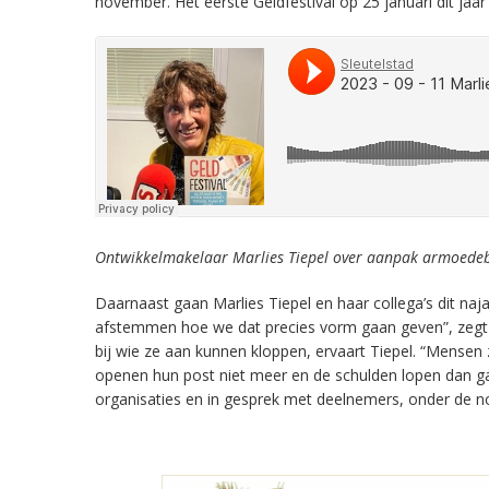
november. Het eerste Geldfestival op 25 januari dit jaa
Ontwikkelmakelaar Marlies Tiepel over aanpak armoedebe
Daarnaast gaan Marlies Tiepel en haar collega’s dit naj
afstemmen hoe we dat precies vorm gaan geven”, zegt T
bij wie ze aan kunnen kloppen, ervaart Tiepel. “Mensen 
openen hun post niet meer en de schulden lopen dan 
organisaties en in gesprek met deelnemers, onder de 