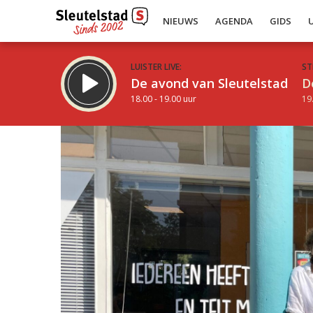
NIEUWS
AGENDA
GIDS
LUISTER LIVE:
ST
De avond van Sleutelstad
D
18.00 - 19.00 uur
19
Inklappen