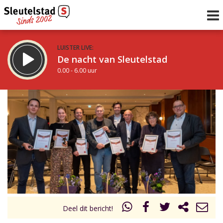
LUISTER LIVE:
De nacht van Sleutelstad
0.00 - 6.00 uur
STRAKS:
De ochtend van Sleutelstad
6.00 - 12.00 uur
uur 1 van 0
Vorig uur
Volgend uur
Inklappen
Deel dit bericht!