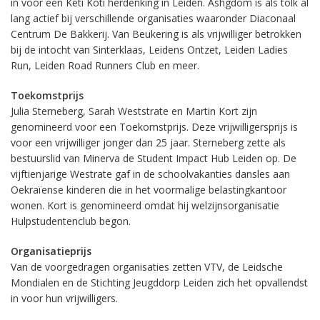
in voor een Keti Koti herdenking in Leiden. Ashgdom is als tolk al
lang actief bij verschillende organisaties waaronder Diaconaal
Centrum De Bakkerij. Van Beukering is als vrijwilliger betrokken
bij de intocht van Sinterklaas, Leidens Ontzet, Leiden Ladies
Run, Leiden Road Runners Club en meer.
Toekomstprijs
Julia Sterneberg, Sarah Weststrate en Martin Kort zijn
genomineerd voor een Toekomstprijs. Deze vrijwilligersprijs is
voor een vrijwilliger jonger dan 25 jaar. Sterneberg zette als
bestuurslid van Minerva de Student Impact Hub Leiden op. De
vijftienjarige Westrate gaf in de schoolvakanties dansles aan
Oekraïense kinderen die in het voormalige belastingkantoor
wonen. Kort is genomineerd omdat hij welzijnsorganisatie
Hulpstudentenclub begon.
Organisatieprijs
Van de voorgedragen organisaties zetten VTV, de Leidsche
Mondialen en de Stichting Jeugddorp Leiden zich het opvallendst
in voor hun vrijwilligers.