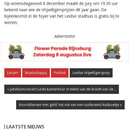
Op woensdagavond 6 december maakt de jury om 19.30 uur
bekend naar wie de Vrijwilligersprijzen dit jaar gaan. De
bijeenkomst in de foyer van het Leidse stadhuis is gratis bij te
wonen.
Advertentie
Leiden
Maatschappij
Politiek
Leidse Vrijwilligersprijs
« Jubileumconcert Leids Kamerkoor in teken van de kracht van de...
Koorddansen met geld: het nut van een ouderwets kasboekje »
LAATSTE NIEUWS