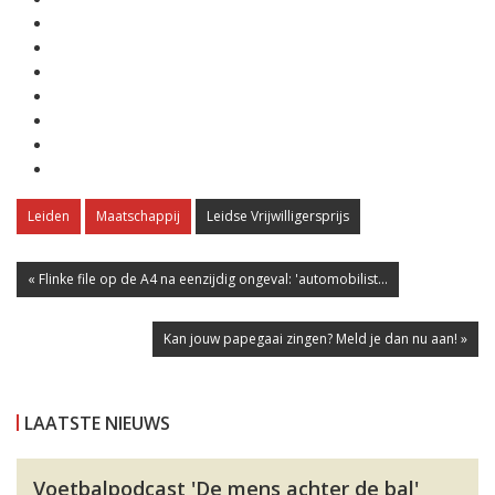
Leiden
Maatschappij
Leidse Vrijwilligersprijs
« Flinke file op de A4 na eenzijdig ongeval: 'automobilist...
Kan jouw papegaai zingen? Meld je dan nu aan! »
LAATSTE NIEUWS
Voetbalpodcast 'De mens achter de bal'