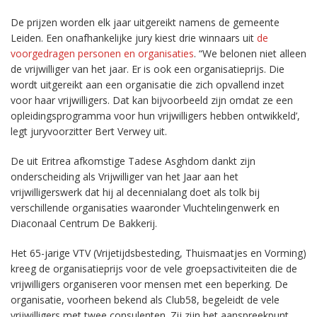
De prijzen worden elk jaar uitgereikt namens de gemeente
Leiden. Een onafhankelijke jury kiest drie winnaars uit
de
voorgedragen personen en organisaties
. “We belonen niet alleen
de vrijwilliger van het jaar. Er is ook een organisatieprijs. Die
wordt uitgereikt aan een organisatie die zich opvallend inzet
voor haar vrijwilligers. Dat kan bijvoorbeeld zijn omdat ze een
opleidingsprogramma voor hun vrijwilligers hebben ontwikkeld’,
legt juryvoorzitter Bert Verwey uit.
De uit Eritrea afkomstige Tadese Asghdom dankt zijn
onderscheiding als Vrijwilliger van het Jaar aan het
vrijwilligerswerk dat hij al decennialang doet als tolk bij
verschillende organisaties waaronder Vluchtelingenwerk en
Diaconaal Centrum De Bakkerij.
Het 65-jarige VTV (Vrijetijdsbesteding, Thuismaatjes en Vorming)
kreeg de organisatieprijs voor de vele groepsactiviteiten die de
vrijwilligers organiseren voor mensen met een beperking. De
organisatie, voorheen bekend als Club58, begeleidt de vele
vrijwilligers met twee consulenten. Zij zijn het aanspreekpunt