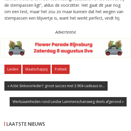
de stempassen ligt”, aldus de voorzitter. Het gaat dit jaar nog
om een test, maar het zou zo maar kunnen dat het wegen van
stempassen een blijvertje is, want het werkt perfect, vindt hij.
Advertentie
Leiden
Maatschappij
Politiek
« Actie SintvoorIeder1 groot succes met 3.904 cadeaus in...
Werkzaamheden rond Leidse Lammenschansweg deels afgerond »
LAATSTE NIEUWS