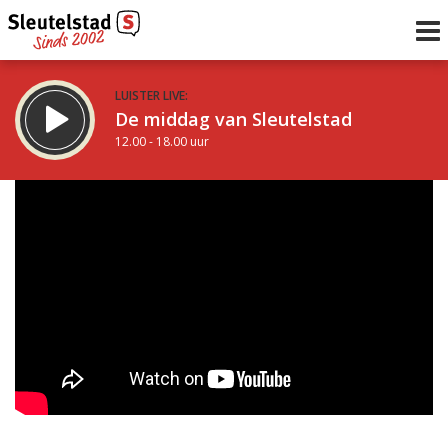
LUISTER LIVE:
De middag van Sleutelstad
12.00 - 18.00 uur
STRAKS:
De vrijdagavond met Keanu
18.00 - 19.00 uur
uur 1 van 0
Vorig uur
Volgend uur
Inklappen