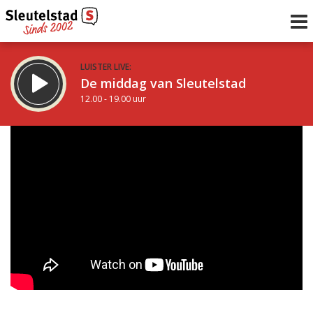
LUISTER LIVE:
De middag van Sleutelstad
12.00 - 19.00 uur
STRAKS:
De avond van Sleutelstad
19.00 - 22.00 uur
uur 1 van 0
Vorig uur
Volgend uur
Inklappen