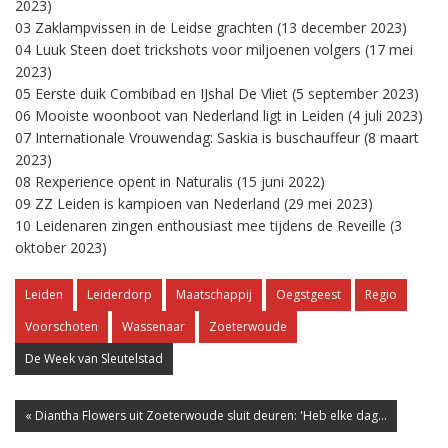
2023)
03 Zaklampvissen in de Leidse grachten (13 december 2023)
04 Luuk Steen doet trickshots voor miljoenen volgers (17 mei
2023)
05 Eerste duik Combibad en IJshal De Vliet (5 september 2023)
06 Mooiste woonboot van Nederland ligt in Leiden (4 juli 2023)
07 Internationale Vrouwendag: Saskia is buschauffeur (8 maart
2023)
08 Rexperience opent in Naturalis (15 juni 2022)
09 ZZ Leiden is kampioen van Nederland (29 mei 2023)
10 Leidenaren zingen enthousiast mee tijdens de Reveille (3
oktober 2023)
Leiden
Leiderdorp
Maatschappij
Oegstgeest
Regio
Voorschoten
Wassenaar
Zoeterwoude
De Week van Sleutelstad
« Diantha Flowers uit Zoeterwoude sluit deuren: 'Heb elke dag...