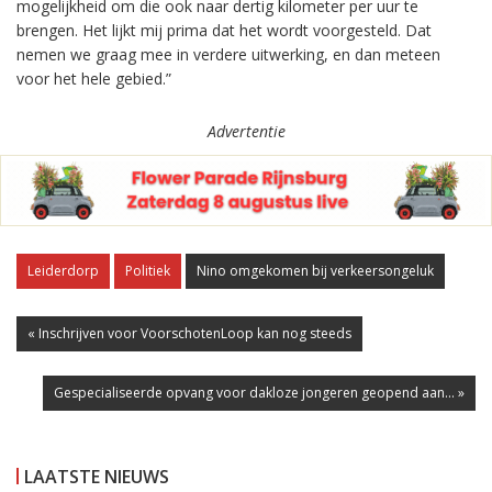
mogelijkheid om die ook naar dertig kilometer per uur te
brengen. Het lijkt mij prima dat het wordt voorgesteld. Dat
nemen we graag mee in verdere uitwerking, en dan meteen
voor het hele gebied.”
Advertentie
Leiderdorp
Politiek
Nino omgekomen bij verkeersongeluk
« Inschrijven voor VoorschotenLoop kan nog steeds
Gespecialiseerde opvang voor dakloze jongeren geopend aan... »
LAATSTE NIEUWS