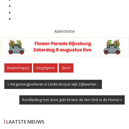
Advertentie
Maatschappij
Oegstgeest
Sport
« Vergunningparkeren in Leiderdorpse wijk Zijlkwartier...
Rondleiding met dove gids Kirsten de Ven-Smit in de Hortus »
LAATSTE NIEUWS