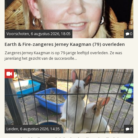
Voorschoten, 6 augustus 2026, 18:05
0
Earth & Fire-zangeres Jerney Kaagman (79) overleden
Zangeres Jerney Kaagman is op 79-jarige leeftijd overleden. Ze was
jarenlang het gezicht van de succesvolle...
Leiden, 6 augustus 2026, 14:35
0