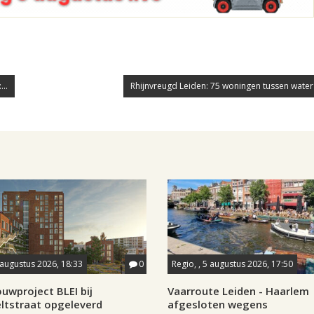
..
Rhijnvreugd Leiden: 75 woningen tussen water
 augustus 2026, 18:33
0
Regio, , 5 augustus 2026, 17:50
uwproject BLEI bij
Vaarroute Leiden - Haarlem
ltstraat opgeleverd
afgesloten wegens