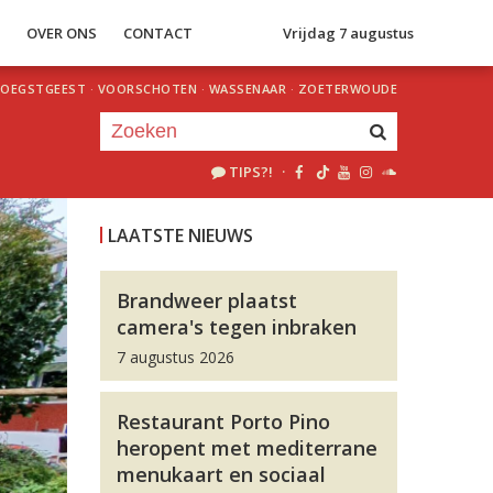
S
OVER ONS
CONTACT
Vrijdag 7 augustus
OEGSTGEEST
·
VOORSCHOTEN
·
WASSENAAR
·
ZOETERWOUDE
TIPS?!
·
Je luistert nu naar
uur 1 van 0
LAATSTE NIEUWS
«
Vorig uur
Volgend uur
»
Brandweer plaatst
camera's tegen inbraken
7 augustus 2026
Restaurant Porto Pino
heropent met mediterrane
menukaart en sociaal