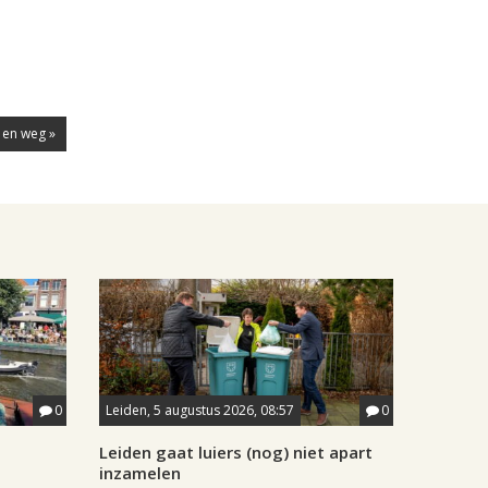
 en weg »
0
Leiden, 5 augustus 2026, 08:57
0
Leiden gaat luiers (nog) niet apart
inzamelen