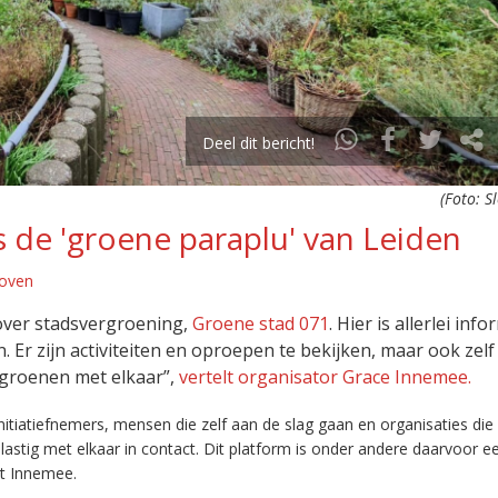
Deel dit bericht!
(Foto: S
s de 'groene paraplu' van Leiden
oven
 over stadsvergroening,
Groene stad 071
. Hier is allerlei info
Er zijn activiteiten en oproepen te bekijken, maar ook zelf
rgroenen met elkaar”,
vertelt organisator Grace Innemee.
nitiatiefnemers, mensen die zelf aan de slag gaan en organisaties die 
stig met elkaar in contact. Dit platform is onder andere daarvoor e
lt Innemee.