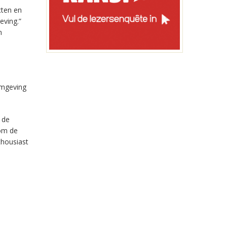
cten en
eving.”
n
omgeving
 de
 om de
thousiast