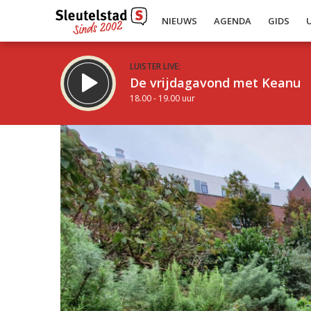
NIEUWS
AGENDA
GIDS
LUISTER LIVE:
De vrijdagavond met Keanu
18.00 - 19.00 uur
Inklappen