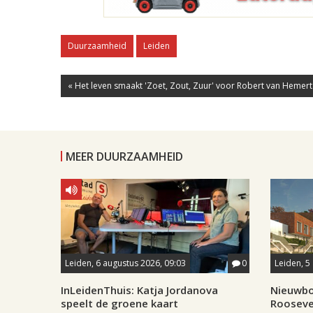
Duurzaamheid
Leiden
« Het leven smaakt 'Zoet, Zout, Zuur' voor Robert van Hemert:.
MEER DUURZAAMHEID
Leiden, 6 augustus 2026, 09:03
0
Leiden, 5
InLeidenThuis: Katja Jordanova
Nieuwbo
speelt de groene kaart
Rooseve