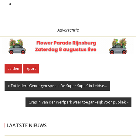
Advertentie
Leiden
Sport
« Tot Ieders Genoegen speelt 'De Super Super' in Leidse...
Gras in Van der Werfpark weer toegankelijk voor publiek »
LAATSTE NIEUWS