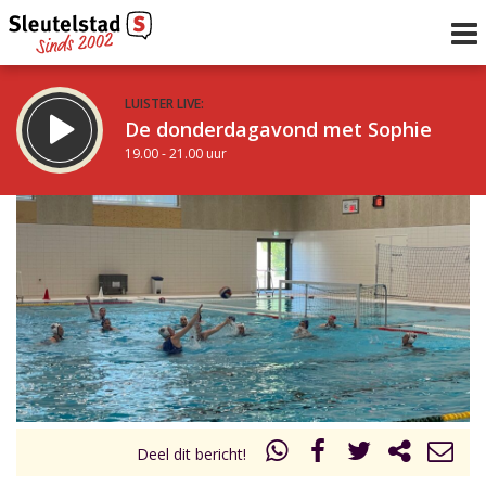
LUISTER LIVE:
De donderdagavond met Sophie
19.00 - 21.00 uur
STRAKS:
De avond van Sleutelstad
21.00 - 0.00 uur
uur 1 van 0
Vorig uur
Volgend uur
Inklappen
Deel dit bericht!