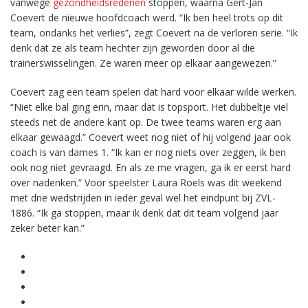
vanwege
gezondheidsredenen
stoppen, waarna Gert-Jan
Coevert de nieuwe hoofdcoach werd. “Ik ben heel trots op dit
team, ondanks het verlies”, zegt Coevert na de verloren serie. “Ik
denk dat ze als team hechter zijn geworden door al die
trainerswisselingen. Ze waren meer op elkaar aangewezen.”
Coevert zag een team spelen dat hard voor elkaar wilde werken.
“Niet elke bal ging erin, maar dat is topsport. Het dubbeltje viel
steeds net de andere kant op. De twee teams waren erg aan
elkaar gewaagd.” Coevert weet nog niet of hij volgend jaar ook
coach is van dames 1. “Ik kan er nog niets over zeggen, ik ben
ook nog niet gevraagd. En als ze me vragen, ga ik er eerst hard
over nadenken.” Voor speelster Laura Roels was dit weekend
met drie wedstrijden in ieder geval wel het eindpunt bij ZVL-
1886. “Ik ga stoppen, maar ik denk dat dit team volgend jaar
zeker beter kan.”